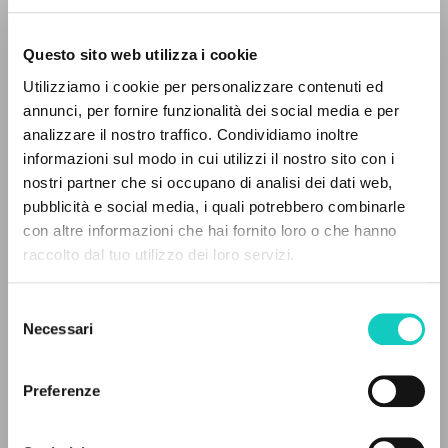
Questo sito web utilizza i cookie
Utilizziamo i cookie per personalizzare contenuti ed
Giussani Luigi
Autore
annunci, per fornire funzionalità dei social media e per
analizzare il nostro traffico. Condividiamo inoltre
Italiano
informazioni sul modo in cui utilizzi il nostro sito con i
Litterae Communionis-Tracce
2007
nostri partner che si occupano di analisi dei dati web,
Pagine: 4
pubblicità e social media, i quali potrebbero combinarle
IL PROGETTO
con altre informazioni che hai fornito loro o che hanno
raccolto dal tuo utilizzo dei loro servizi.
Il portale raccoglie e rende accessibili gli scritti
di Luigi Giussani: quasi 5000 voci bibliografiche,
ULTIMO AGGIORNAMENTO
16/04/2020
Selezione
testi integrali in 5 lingue e percorsi tematici
Necessari
del
dedicati.
consenso
Preferenze
LEGGI IL FULL TEXT NELL'EDIZIONE
NAVIGA
DISPONIBILE