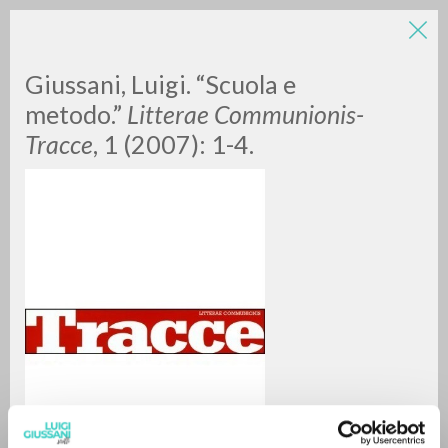
Giussani, Luigi. “Scuola e
metodo.”
Litterae Communionis-
Tracce
, 1 (2007): 1-4.
RICERCA AVANZATA »
A
Z
0
DOCUMENTI TROVATI
RISULTATI SUCCESSIVI