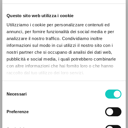
Questo sito web utilizza i cookie
Utilizziamo i cookie per personalizzare contenuti ed
Gervaso Roberto
Intervista
annunci, per fornire funzionalità dei social media e per
Giussani Luigi
Autore
IL PROGETTO
analizzare il nostro traffico. Condividiamo inoltre
informazioni sul modo in cui utilizzi il nostro sito con i
Il portale raccoglie e rende accessibili gli scritti
Italiano
nostri partner che si occupano di analisi dei dati web,
Il Resto del Carlino
di Luigi Giussani: quasi 5000 voci bibliografiche,
pubblicità e social media, i quali potrebbero combinarle
1977
testi integrali in 5 lingue e percorsi tematici
con altre informazioni che hai fornito loro o che hanno
Pagine: 2
dedicati.
raccolto dal tuo utilizzo dei loro servizi.
Selezione
NAVIGA
ULTIMO AGGIORNAMENTO
Necessari
del
26/07/2018
consenso
Ricerca avanzata »
Il PerCorso
Preferenze
Contatti
Login
FULL TEXT