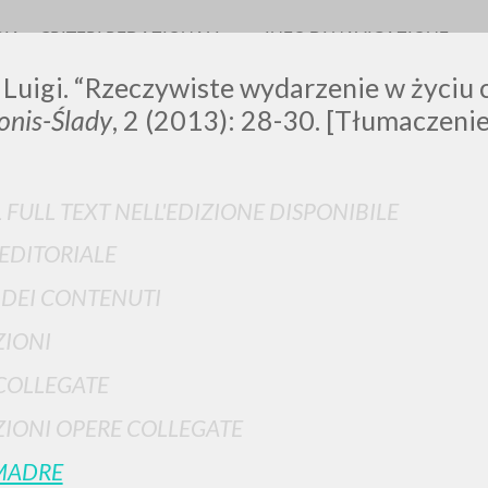
RIA
CRITERI REDAZIONALI
INFO DI NAVIGAZIONE
 Luigi. “Rzeczywiste wydarzenie w życiu 
nis-Ślady
, 2 (2013): 28-30. [Tłumaczenie
LUIGI
L FULL TEXT NELL'EDIZIONE DISPONIBILE
 EDITORIALE
SSANI
I DEI CONTENUTI
IONI
scritti
COLLEGATE
IONI OPERE COLLEGATE
MADRE