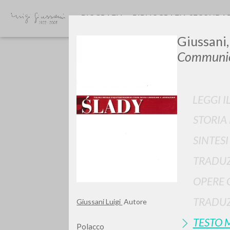
BIOGRAFIA
BIBLIOGRAFIA SECONDA
Giussani,
Communio
LEGGI I
STORIA
GIU
SINTES
TRADUZ
OPERE 
TRADUZ
Giussani Luigi
Autore
TESTO 
Polacco