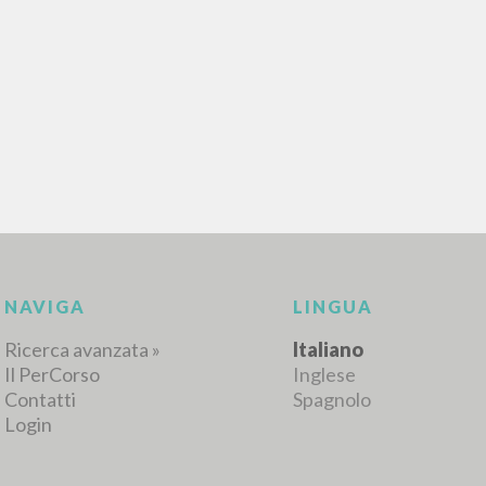
RICERCA AVANZATA
i risultati ancora più precisi? Utilizza la
0
DOCUMENTI TROVATI
Visualizza dettagli per tipologia
LINGUA
AUTORE
ANNO