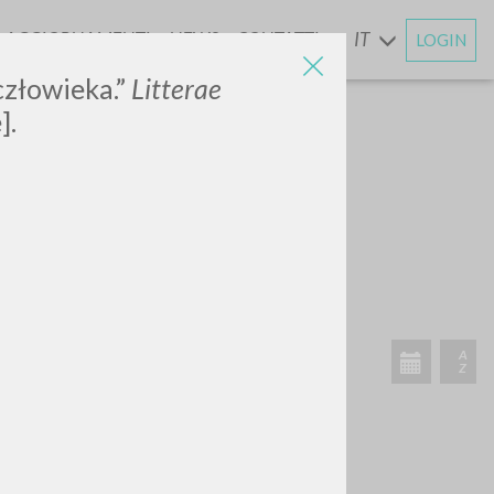
AGGIORNAMENTI
NEWS
CONTATTI
IT
LOGIN
E
człowieka.”
Litterae
].