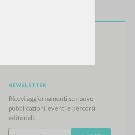
CERCA
Frase esatta
 »
ATTIVITÀ RECENTI
A
Z