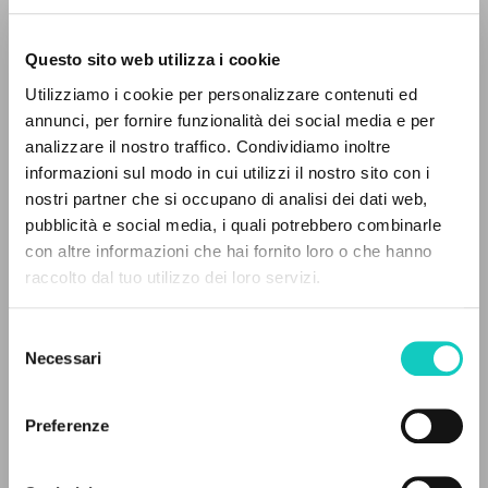
Questo sito web utilizza i cookie
Utilizziamo i cookie per personalizzare contenuti ed
annunci, per fornire funzionalità dei social media e per
IL PROGETTO
analizzare il nostro traffico. Condividiamo inoltre
Giussani Luigi
Autore
informazioni sul modo in cui utilizzi il nostro sito con i
Perzyński Andrzej
Revisore
Il portale raccoglie e rende accessibili gli scritti
nostri partner che si occupano di analisi dei dati web,
Szczyrba Sławomir
Revisore
di Luigi Giussani: quasi 5000 voci bibliografiche,
pubblicità e social media, i quali potrebbero combinarle
testi integrali in 5 lingue e percorsi tematici
con altre informazioni che hai fornito loro o che hanno
Ruch Komunia i Wyzwolenie
dedicati.
raccolto dal tuo utilizzo dei loro servizi.
Polacco
1995
Pagine: 36
Selezione
NAVIGA
Necessari
del
consenso
Ricerca avanzata »
Il PerCorso
Preferenze
ULTIMO AGGIORNAMENTO
Contatti
18/11/2020
Login