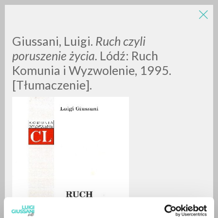
Giussani, Luigi.
Ruch czyli
poruszenie życia.
Lódź: Ruch
Komunia i Wyzwolenie, 1995.
[Tłumaczenie].
A
Z
0
DOCUMENTI TROVATI
RISULTATI SUCCESSIVI