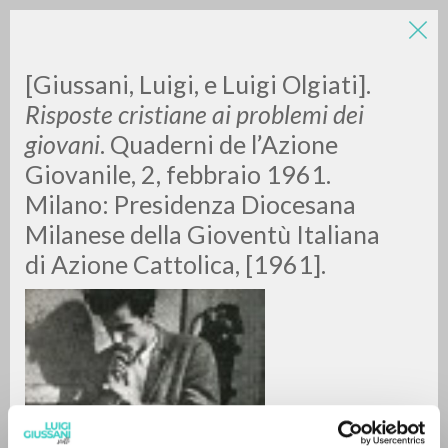
[Giussani, Luigi, e Luigi Olgiati].
Risposte cristiane ai problemi dei
giovani
. Quaderni de l’Azione
Giovanile, 2, febbraio 1961.
Milano: Presidenza Diocesana
Milanese della Gioventù Italiana
RICERCA AVANZATA »
di Azione Cattolica, [1961].
A
Z
0
DOCUMENTI TROVATI
RISULTATI SUCCESSIVI