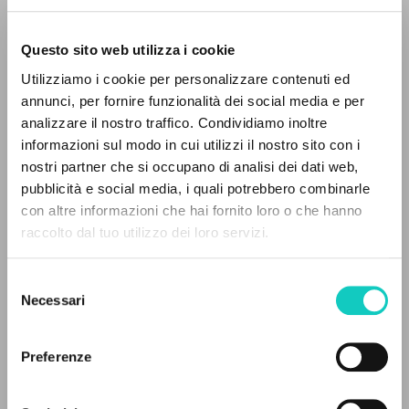
Questo sito web utilizza i cookie
Utilizziamo i cookie per personalizzare contenuti ed
annunci, per fornire funzionalità dei social media e per
analizzare il nostro traffico. Condividiamo inoltre
informazioni sul modo in cui utilizzi il nostro sito con i
nostri partner che si occupano di analisi dei dati web,
pubblicità e social media, i quali potrebbero combinarle
IL PROGETTO
con altre informazioni che hai fornito loro o che hanno
raccolto dal tuo utilizzo dei loro servizi.
Giussani Luigi
Autore
Il portale raccoglie e rende accessibili gli scritti
Olgiati Luigi
Autore
di Luigi Giussani: quasi 5000 voci bibliografiche,
Selezione
testi integrali in 5 lingue e percorsi tematici
Presidenza Diocesana della GIAC
Necessari
del
dedicati.
Italiano
consenso
1961
Preferenze
Pagine: 64
NAVIGA