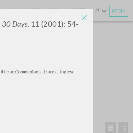
AGGIORNAMENTI
NEWS
CONTATTI
IT
LOGIN
E
”
30 Days,
11 (2001): 54-
 Litterae Communionis-Traces - Inglese