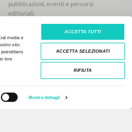
ACCETTA TUTTI
cial media e
nostro sito
ACCETTA SELEZIONATI
i potrebbero
ei loro
RIFIUTA
Mostra dettagli
NEWSLETTER
Ricevi aggiornamenti su nuove
pubblicazioni, eventi e percorsi
editoriali.