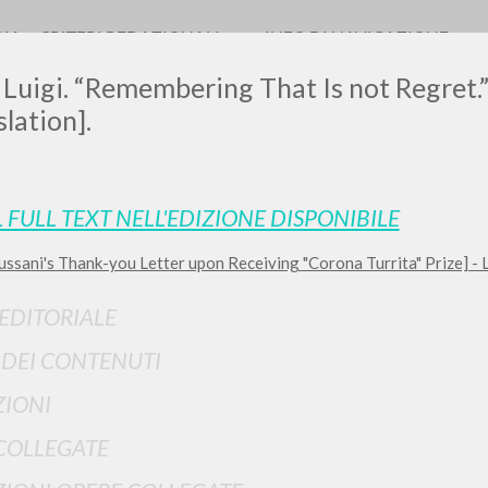
RIA
CRITERI REDAZIONALI
INFO DI NAVIGAZIONE
 Luigi. “Remembering That Is not Regret.
slation].
LUIGI
L FULL TEXT NELL'EDIZIONE DISPONIBILE
ussani's Thank-you Letter upon Receiving "Corona Turrita" Prize] -
SSANI
 EDITORIALE
scritti
I DEI CONTENUTI
IONI
COLLEGATE