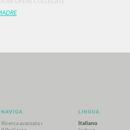
IONI OPERE COLLEGATE
MADRE
RICERCA AVANZATA
i risultati ancora più precisi? Utilizza la
0
DOCUMENTI TROVATI
Visualizza dettagli per tipologia
LINGUA
AUTORE
ANNO