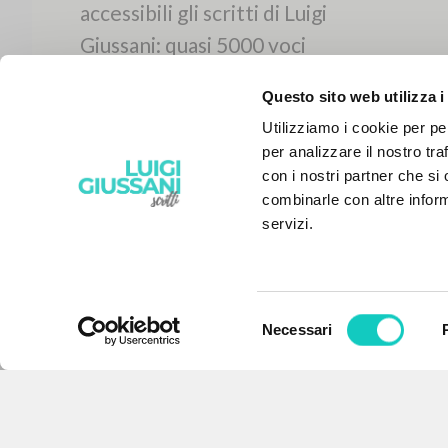
Questo sito web utilizza i
Utilizziamo i cookie per pe
per analizzare il nostro tra
con i nostri partner che si
combinarle con altre inform
servizi.
Selezione
Necessari
IL PROGETTO
del
consenso
Il portale raccoglie e rende
accessibili gli scritti di Luigi
Giussani: quasi 5000 voci