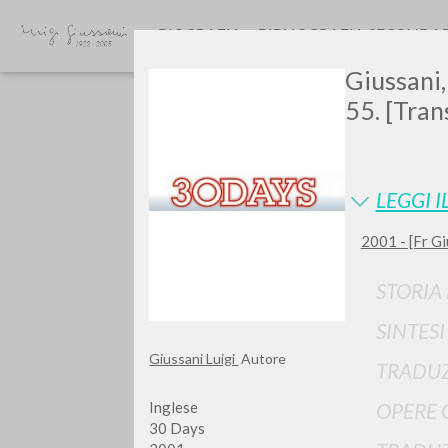
BIOGRAFIA
BIBLIOGRAFIA SECONDA
Giussani,
55. [Tran
LEGGI I
2001 - [Fr Gi
GIU
STORIA
SINTES
Giussani Luigi
Autore
TRADUZ
Inglese
OPERE 
30 Days