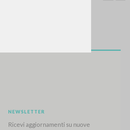
CERCA
Frase esatta
 »
ATTIVITÀ RECENTI
A
Z