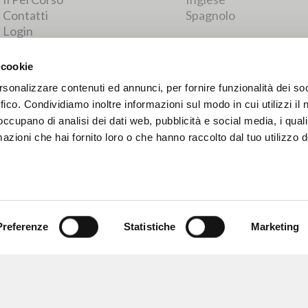
RISULTATI SUCCESSIVI
 cookie
rsonalizzare contenuti ed annunci, per fornire funzionalità dei so
ffico. Condividiamo inoltre informazioni sul modo in cui utilizzi il 
 occupano di analisi dei dati web, pubblicità e social media, i qual
azioni che hai fornito loro o che hanno raccolto dal tuo utilizzo d
Preferenze
Statistiche
Marketing
NAVIGA
LINGUA
Ricerca avanzata »
Italiano
Il PerCorso
Inglese
Contatti
Spagnolo