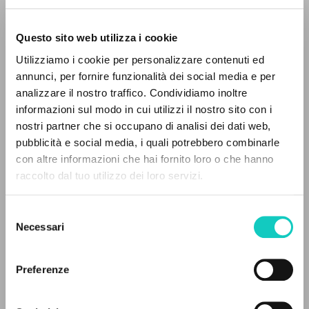
Questo sito web utilizza i cookie
RICERCA AVANZATA »
Utilizziamo i cookie per personalizzare contenuti ed
A
Z
annunci, per fornire funzionalità dei social media e per
analizzare il nostro traffico. Condividiamo inoltre
Giussani Luigi
Autore
0
DOCUMENTI TROVATI
informazioni sul modo in cui utilizzi il nostro sito con i
nostri partner che si occupano di analisi dei dati web,
Spagnolo
pubblicità e social media, i quali potrebbero combinarle
Litterae Communionis-Huellas
con altre informazioni che hai fornito loro o che hanno
2009
Pagine: 4
raccolto dal tuo utilizzo dei loro servizi.
RISULTATI SUCCESSIVI
Selezione
Necessari
del
ULTIMO AGGIORNAMENTO
consenso
24/11/2020
Preferenze