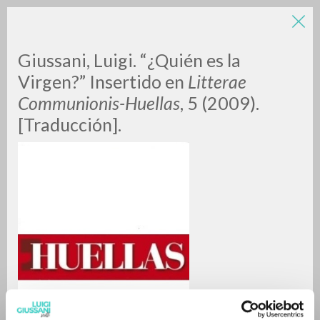
LUIGI
Giussani, Luigi. “¿Quién es la
Virgen?” Insertido en
Litterae
Communionis-Huellas
, 5 (2009).
GIUSSANI
[Traducción].
scritti