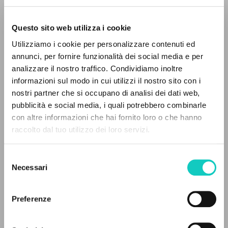
Questo sito web utilizza i cookie
Utilizziamo i cookie per personalizzare contenuti ed
annunci, per fornire funzionalità dei social media e per
analizzare il nostro traffico. Condividiamo inoltre
Giussani Luigi
Autore
informazioni sul modo in cui utilizzi il nostro sito con i
nostri partner che si occupano di analisi dei dati web,
Spagnolo
pubblicità e social media, i quali potrebbero combinarle
Litterae Communionis-Huellas
IL PROGETTO
con altre informazioni che hai fornito loro o che hanno
2002
Pagine: 2
raccolto dal tuo utilizzo dei loro servizi.
Il portale raccoglie e rende accessibili gli scritti
di Luigi Giussani: quasi 5000 voci bibliografiche,
Selezione
testi integrali in 5 lingue e percorsi tematici
Necessari
del
ULTIMO AGGIORNAMENTO
dedicati.
consenso
13/10/2022
Preferenze
NAVIGA