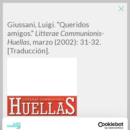
Giussani, Luigi. “Queridos
amigos.”
Litterae Communionis-
Huellas
, marzo (2002): 31-32.
[Traducción].
RICERCA AVANZATA »
A
Z
0
DOCUMENTI TROVATI
RISULTATI SUCCESSIVI