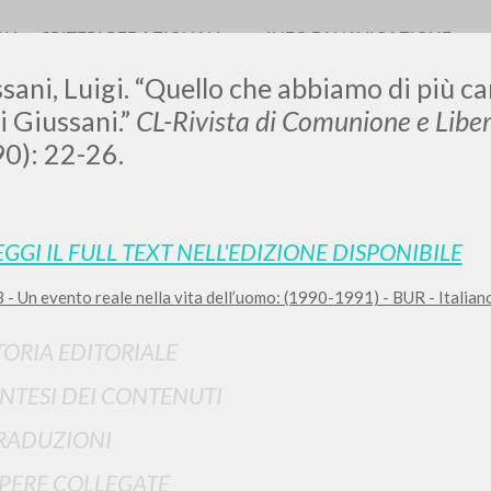
RIA
CRITERI REDAZIONALI
INFO DI NAVIGAZIONE
sani, Luigi. “Quello che abbiamo di più c
i Giussani.”
CL-Rivista di Comunione e Liber
0): 22-26.
EGGI IL FULL TEXT NELL'EDIZIONE DISPONIBILE
RICERCA AVANZATA
i risultati ancora più precisi? Utilizza la
 - Un evento reale nella vita dell’uomo: (1990-1991) - BUR - Italiano
0
DOCUMENTI TROVATI
TORIA EDITORIALE
Visualizza dettagli per tipologia
INTESI DEI CONTENUTI
LINGUA
AUTORE
ANNO
RADUZIONI
PERE COLLEGATE