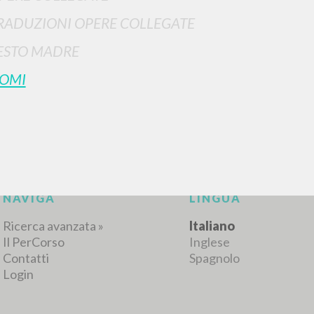
RADUZIONI OPERE COLLEGATE
ESTO MADRE
RISULTATI SUCCESSIVI
OMI
NAVIGA
LINGUA
Ricerca avanzata »
Italiano
Il PerCorso
Inglese