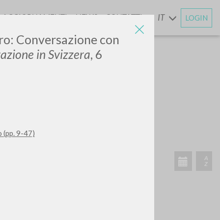
AGGIORNAMENTI
NEWS
CONTATTI
IT
LOGIN
E
aro: Conversazione con
azione in Svizzera
, 6
CERCA
Frase esatta
 »
 (pp. 9-47)
ATTIVITÀ RECENTI
A
Z