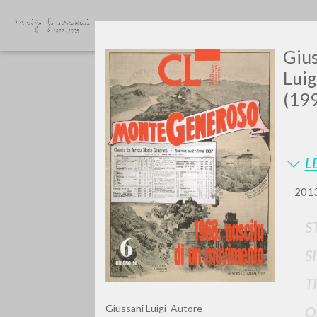
BIOGRAFIA
BIBLIOGRAFIA SECONDA
Gius
Luig
(199
L
Vuo
2013
S
S
TIPOLOGIA OPERA
T
Giussani Luigi
Autore
O