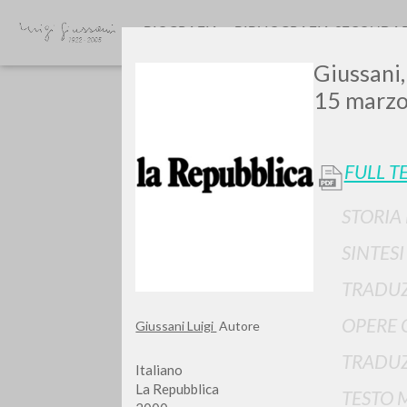
BIOGRAFIA
BIBLIOGRAFIA SECONDA
Giussani,
15 marzo
FULL T
STORIA
SINTES
TIPOLOGIA OPERA
TRADUZ
OPERE 
Giussani Luigi
Autore
TRADUZ
Italiano
La Repubblica
TESTO 