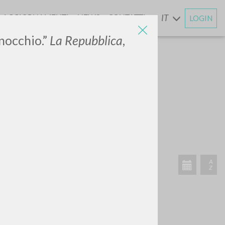
AGGIORNAMENTI
NEWS
CONTATTI
IT
LOGIN
E
inocchio.”
La Repubblica
,
ATTIVITÀ RECENTI
A
Z