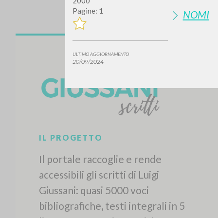
2000
Pagine: 1
NOMI
ULTIMO AGGIORNAMENTO
20/09/2024
IL PROGETTO
Il portale raccoglie e rende
accessibili gli scritti di Luigi
Giussani: quasi 5000 voci
bibliografiche, testi integrali in 5