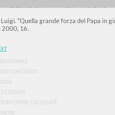
RIA
CRITERI REDAZIONALI
INFO DI NAVIGAZIONE
 Luigi. “Quella grande forza del Papa in g
 2000, 16.
EXT
0
DOCUMENTI TROVATI
 EDITORIALE
Visualizza dettagli per tipologia
I DEI CONTENUTI
LINGUA
AUTORE
ANNO
IONI
COLLEGATE
IONI OPERE COLLEGATE
MADRE
RISULTATI SUCCESSIVI