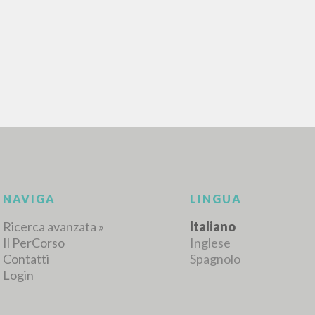
NAVIGA
LINGUA
Ricerca avanzata »
Italiano
Il PerCorso
Inglese
Contatti
Spagnolo
Login