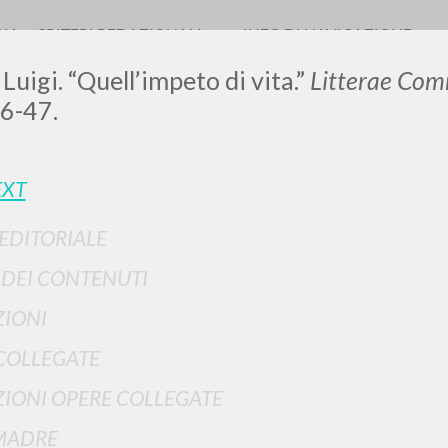
RIA
CRITERI REDAZIONALI
INFO DI NAVIGAZIONE
Luigi. “Quell’impeto di vita.”
Litterae Com
46-47.
EXT
 EDITORIALE
RICERCA AVANZATA
i risultati ancora più precisi? Utilizza la
I DEI CONTENUTI
0
DOCUMENTI TROVATI
IONI
Visualizza dettagli per tipologia
COLLEGATE
LINGUA
AUTORE
ANNO
IONI OPERE COLLEGATE
MADRE