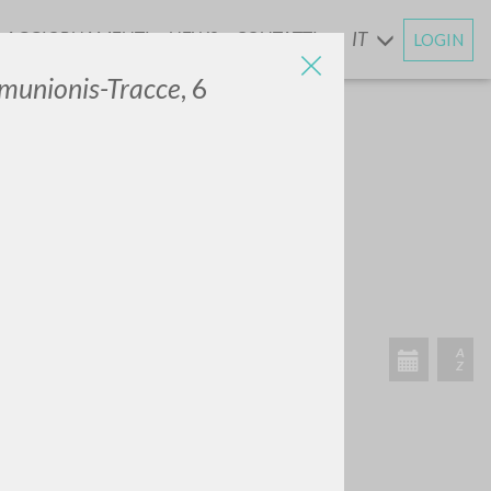
AGGIORNAMENTI
NEWS
CONTATTI
IT
LOGIN
E
munionis-Tracce
, 6
CERCA
Frase esatta
 »
ATTIVITÀ RECENTI
A
Z