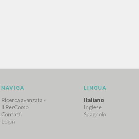
RISULTATI SUCCESSIVI
NAVIGA
LINGUA
Ricerca avanzata »
Italiano
Il PerCorso
Inglese