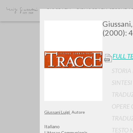
BIOGRAFIA
BIBLIOGRAFIA SECONDA
Giussani, 
(2000): 
FULL T
STORIA
Vuo
SINTES
TRADUZ
OPERE 
Giussani Luigi
Autore
TIPOLOGIA OPERA
TRADUZ
Italiano
TESTO 
Litterae Communionis-