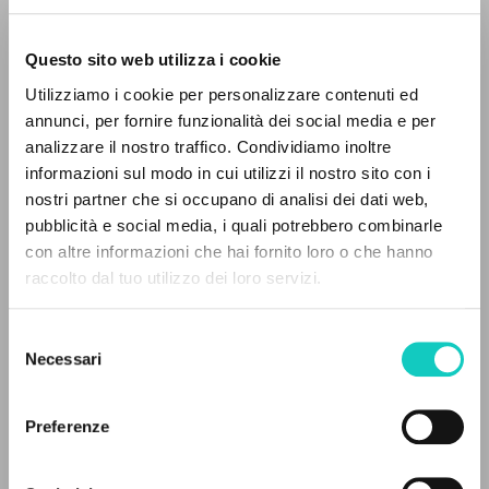
Questo sito web utilizza i cookie
RICERCA AVANZATA »
Utilizziamo i cookie per personalizzare contenuti ed
A
Z
annunci, per fornire funzionalità dei social media e per
analizzare il nostro traffico. Condividiamo inoltre
Giussani Luigi
Autore
0
DOCUMENTI TROVATI
informazioni sul modo in cui utilizzi il nostro sito con i
nostri partner che si occupano di analisi dei dati web,
Spagnolo
pubblicità e social media, i quali potrebbero combinarle
Litterae Communionis-Huellas
con altre informazioni che hai fornito loro o che hanno
2001
Pagine: 1
raccolto dal tuo utilizzo dei loro servizi.
RISULTATI SUCCESSIVI
Selezione
Necessari
del
ULTIMO AGGIORNAMENTO
consenso
15/12/2020
Preferenze