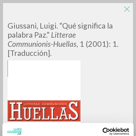
LUIGI
Giussani, Luigi. “Qué significa la
palabra Paz.”
Litterae
Communionis-Huellas
, 1 (2001): 1.
GIUSSANI
[Traducción].
scritti