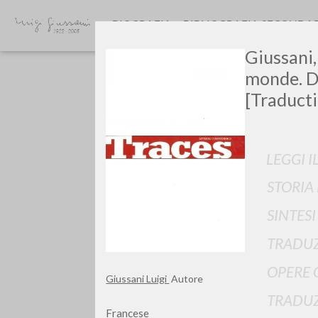
BIOGRAFIA
BIBLIOGRAFIA SECONDA
Giussani,
monde. D
[Traducti
LEGGI I
GIU
STORIA
SINTES
TRADUZ
OPERE 
Giussani Luigi
Autore
TRADUZ
Francese