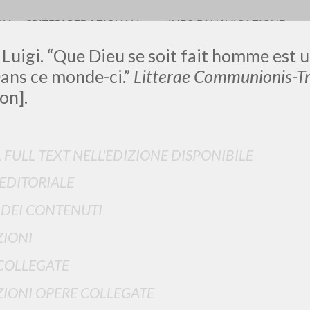
RIA
CRITERI REDAZIONALI
INFO DI NAVIGAZIONE
 Luigi. “Que Dieu se soit fait homme est 
ans ce monde-ci.”
Litterae Communionis-T
on].
LUIGI
L FULL TEXT NELL'EDIZIONE DISPONIBILE
SSANI
 EDITORIALE
I DEI CONTENUTI
scritti
IONI
COLLEGATE
IONI OPERE COLLEGATE