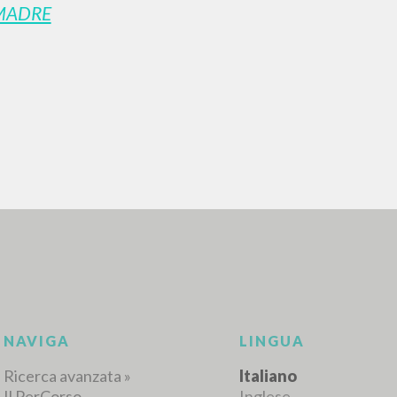
MADRE
RICERCA AVANZATA
i risultati ancora più precisi? Utilizza la
0
DOCUMENTI TROVATI
Visualizza dettagli per tipologia
LINGUA
AUTORE
ANNO