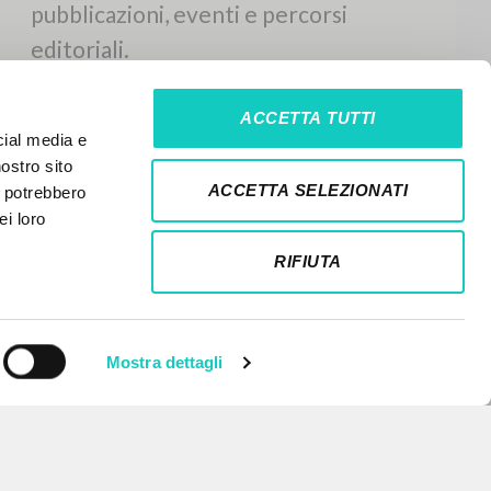
ACCETTA TUTTI
cial media e
nostro sito
ACCETTA SELEZIONATI
i potrebbero
ei loro
RIFIUTA
Mostra dettagli
NEWSLETTER
Ricevi aggiornamenti su nuove
pubblicazioni, eventi e percorsi
editoriali.