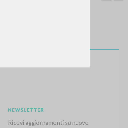
CERCA
Frase esatta
 »
ATTIVITÀ RECENTI
A
Z