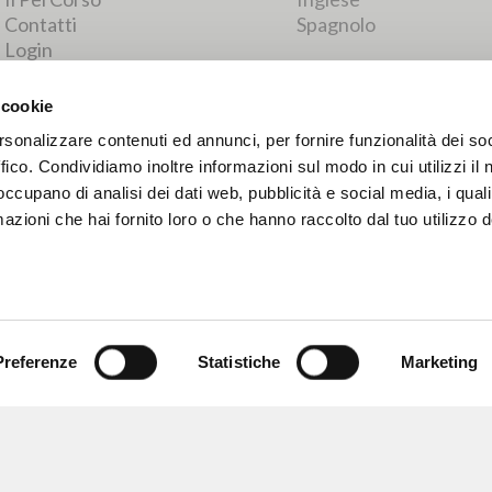
RISULTATI SUCCESSIVI
 cookie
rsonalizzare contenuti ed annunci, per fornire funzionalità dei so
ffico. Condividiamo inoltre informazioni sul modo in cui utilizzi il 
 occupano di analisi dei dati web, pubblicità e social media, i qual
azioni che hai fornito loro o che hanno raccolto dal tuo utilizzo d
Preferenze
Statistiche
Marketing
NAVIGA
LINGUA
Ricerca avanzata »
Italiano
Il PerCorso
Inglese
Contatti
Spagnolo