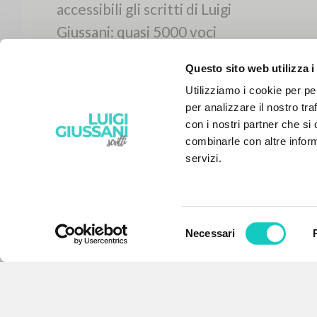
Questo sito web utilizza i
Utilizziamo i cookie per pe
per analizzare il nostro tra
con i nostri partner che si
combinarle con altre inform
servizi.
Selezione
Necessari
IL PROGETTO
del
consenso
Il portale raccoglie e rende
accessibili gli scritti di Luigi
Giussani: quasi 5000 voci