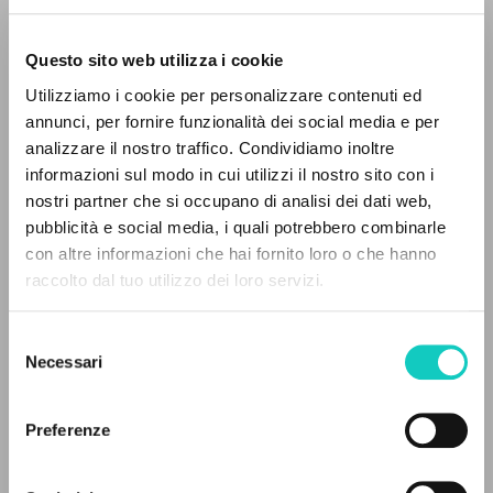
Questo sito web utilizza i cookie
Utilizziamo i cookie per personalizzare contenuti ed
Giussani Luigi
Autore
annunci, per fornire funzionalità dei social media e per
IL PROGETTO
analizzare il nostro traffico. Condividiamo inoltre
Italiano
informazioni sul modo in cui utilizzi il nostro sito con i
La Repubblica
Il portale raccoglie e rende accessibili gli scritti
nostri partner che si occupano di analisi dei dati web,
2000
di Luigi Giussani: quasi 5000 voci bibliografiche,
pubblicità e social media, i quali potrebbero combinarle
Pagine: 2
testi integrali in 5 lingue e percorsi tematici
con altre informazioni che hai fornito loro o che hanno
dedicati.
raccolto dal tuo utilizzo dei loro servizi.
ULTIMO AGGIORNAMENTO
Selezione
09/01/2020
NAVIGA
Necessari
del
consenso
Ricerca avanzata »
Il PerCorso
Preferenze
FULL TEXT
Contatti
Login