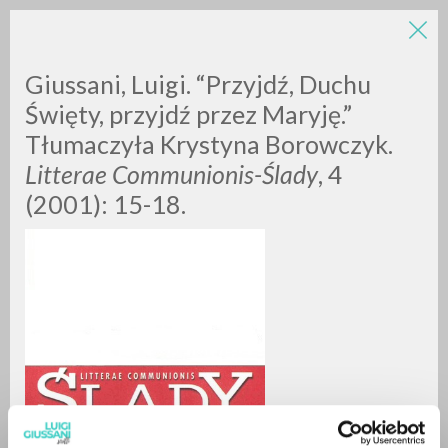
Giussani, Luigi. “Przyjdź, Duchu
Święty, przyjdź przez Maryję.”
Tłumaczyła Krystyna Borowczyk.
Litterae Communionis-Ślady
, 4
(2001): 15-18.
RICERCA AVANZATA »
A
Z
0
DOCUMENTI TROVATI
RISULTATI SUCCESSIVI