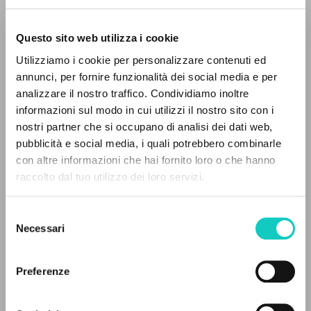
Questo sito web utilizza i cookie
Utilizziamo i cookie per personalizzare contenuti ed
annunci, per fornire funzionalità dei social media e per
analizzare il nostro traffico. Condividiamo inoltre
informazioni sul modo in cui utilizzi il nostro sito con i
Borowczyk Krystyna
Traduttore
nostri partner che si occupano di analisi dei dati web,
Giussani Luigi
Autore
pubblicità e social media, i quali potrebbero combinarle
IL PROGETTO
con altre informazioni che hai fornito loro o che hanno
Polacco
raccolto dal tuo utilizzo dei loro servizi.
Litterae Communionis-Ślady
Il portale raccoglie e rende accessibili gli scritti
2001
di Luigi Giussani: quasi 5000 voci bibliografiche,
Pagine: 4
Selezione
testi integrali in 5 lingue e percorsi tematici
Necessari
del
dedicati.
consenso
Preferenze
ULTIMO AGGIORNAMENTO
16/06/2020
NAVIGA