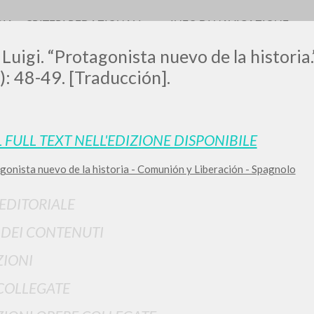
RIA
CRITERI REDAZIONALI
INFO DI NAVIGAZIONE
 Luigi. “Protagonista nuevo de la historia.
: 48-49. [Traducción].
LUIGI
L FULL TEXT NELL'EDIZIONE DISPONIBILE
gonista nuevo de la historia - Comunión y Liberación - Spagnolo
SSANI
 EDITORIALE
scritti
I DEI CONTENUTI
IONI
COLLEGATE