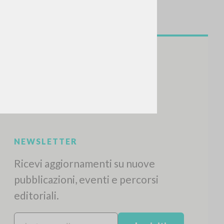
CERCA
Frase esatta
 »
ATTIVITÀ RECENTI
A
Z