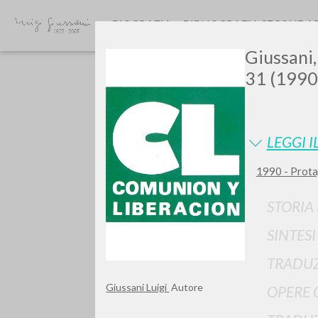
BIOGRAFIA
BIBLIOGRAFIA SECONDA
Giussani,
31 (1990)
LEGGI I
1990 - Prota
GIU
STORIA
SINTES
TRADUZ
Giussani Luigi
Autore
OPERE 