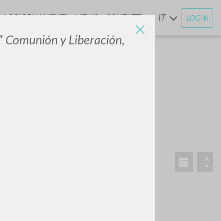
AGGIORNAMENTI
NEWS
CONTATTI
IT
LOGIN
E
”
Comunión y Liberación
,