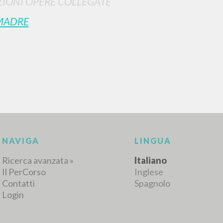
IONI OPERE COLLEGATE
MADRE
RICERCA AVANZATA
i risultati ancora più precisi? Utilizza la
0
DOCUMENTI TROVATI
Visualizza dettagli per tipologia
LINGUA
AUTORE
ANNO