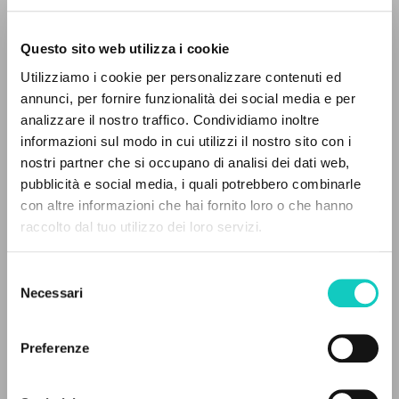
Questo sito web utilizza i cookie
RICERCA AVANZATA »
Utilizziamo i cookie per personalizzare contenuti ed
A
Z
annunci, per fornire funzionalità dei social media e per
analizzare il nostro traffico. Condividiamo inoltre
0
DOCUMENTI TROVATI
informazioni sul modo in cui utilizzi il nostro sito con i
Giussani Luigi
Autore
nostri partner che si occupano di analisi dei dati web,
pubblicità e social media, i quali potrebbero combinarle
Russo
con altre informazioni che hai fornito loro o che hanno
Litterae Communionis-Sled
raccolto dal tuo utilizzo dei loro servizi.
2003
RISULTATI SUCCESSIVI
Pagine: 2
Selezione
Necessari
del
consenso
ULTIMO AGGIORNAMENTO
14/07/2020
Preferenze