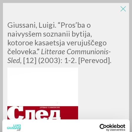
LUIGI
Giussani, Luigi. “Pros’ba o
naivysšem soznanii bytija,
kotoroe kasaetsja verujuščego
GIUSSANI
čeloveka.”
Litterae Communionis-
Sled
, [12] (2003): 1-2. [Perevod].
scritti