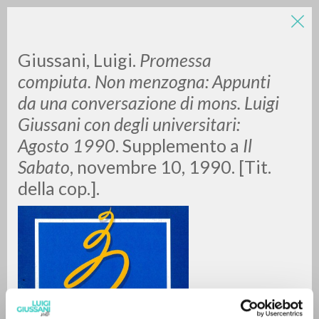
Giussani, Luigi.
Promessa
compiuta. Non menzogna: Appunti
da una conversazione di mons. Luigi
Giussani con degli universitari:
Agosto 1990
. Supplemento a
Il
Sabato
, novembre 10, 1990. [Tit.
RICERCA AVANZATA »
della cop.].
A
Z
0
DOCUMENTI TROVATI
RISULTATI SUCCESSIVI