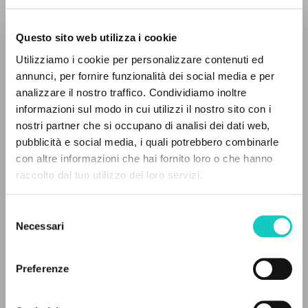
Questo sito web utilizza i cookie
Utilizziamo i cookie per personalizzare contenuti ed
annunci, per fornire funzionalità dei social media e per
analizzare il nostro traffico. Condividiamo inoltre
informazioni sul modo in cui utilizzi il nostro sito con i
nostri partner che si occupano di analisi dei dati web,
pubblicità e social media, i quali potrebbero combinarle
IL PROGETTO
con altre informazioni che hai fornito loro o che hanno
Giussani Luigi
Autore
raccolto dal tuo utilizzo dei loro servizi.
Il portale raccoglie e rende accessibili gli scritti
Italiano
di Luigi Giussani: quasi 5000 voci bibliografiche,
Selezione
Il Sabato
testi integrali in 5 lingue e percorsi tematici
Necessari
del
1990
dedicati.
Pagine: 32
consenso
Preferenze
NAVIGA
ULTIMO AGGIORNAMENTO