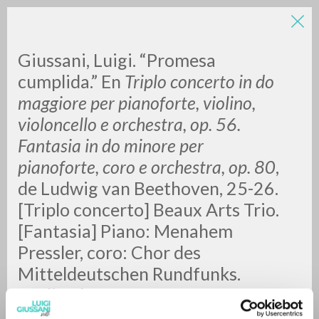
LUIGI
Giussani, Luigi. “Promesa
cumplida.” En
Triplo concerto in do
maggiore per pianoforte, violino,
GIUSSANI
violoncello e orchestra, op. 56.
Fantasia in do minore per
scritti
pianoforte, coro e orchestra, op. 80
,
de Ludwig van Beethoven, 25-26.
[Triplo concerto] Beaux Arts Trio.
[Fantasia] Piano: Menahem
Pressler, coro: Chor des
Mitteldeutschen Rundfunks.
Realizado por:
Gewandhausorchester Leipzig.