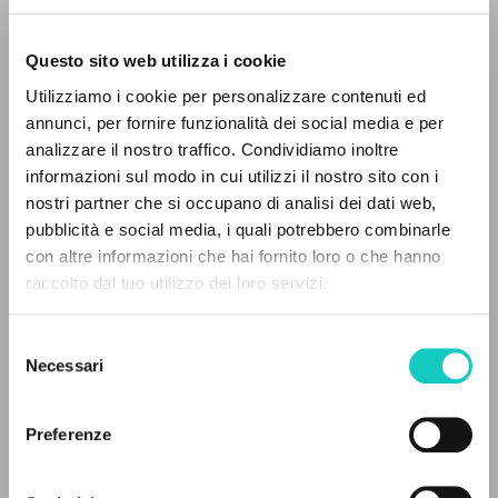
Conductor: Kurt Masur, 25-26.
Spirto Gentil, 31. [S.l.]: Philips,
Questo sito web utilizza i cookie
RICERCA AVANZATA »
2004. [CD-Audio + folleto].
Utilizziamo i cookie per personalizzare contenuti ed
A
Z
annunci, per fornire funzionalità dei social media e per
analizzare il nostro traffico. Condividiamo inoltre
0
DOCUMENTI TROVATI
informazioni sul modo in cui utilizzi il nostro sito con i
nostri partner che si occupano di analisi dei dati web,
pubblicità e social media, i quali potrebbero combinarle
con altre informazioni che hai fornito loro o che hanno
raccolto dal tuo utilizzo dei loro servizi.
RISULTATI SUCCESSIVI
Selezione
Necessari
del
consenso
Beethoven Ludwig van
Compositore
Preferenze
Giussani Luigi
Autore