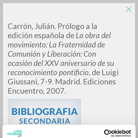
Carrón, Julián. Prólogo a la
edición española de
La obra del
movimiento: La Fraternidad de
Comunión y Liberación: Con
A
Z
ocasión del XXV aniversario de su
reconocimiento pontificio
, de Luigi
0
DOCUMENTI TROVATI
Giussani, 7-9. Madrid. Ediciones
Encuentro, 2007.
RISULTATI SUCCESSIVI