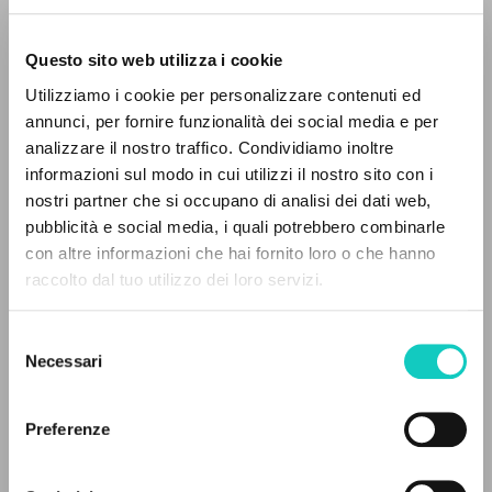
Questo sito web utilizza i cookie
Utilizziamo i cookie per personalizzare contenuti ed
annunci, per fornire funzionalità dei social media e per
IL PROGETTO
analizzare il nostro traffico. Condividiamo inoltre
informazioni sul modo in cui utilizzi il nostro sito con i
Il portale raccoglie e rende accessibili gli scritti
nostri partner che si occupano di analisi dei dati web,
di Luigi Giussani: quasi 5000 voci bibliografiche,
pubblicità e social media, i quali potrebbero combinarle
testi integrali in 5 lingue e percorsi tematici
con altre informazioni che hai fornito loro o che hanno
dedicati.
Carrón Julián
Autore
raccolto dal tuo utilizzo dei loro servizi.
Giussani Luigi
Autore
Selezione
NAVIGA
Ediciones Encuentro
Necessari
del
Spagnolo
consenso
Ricerca avanzata »
2007
Il PerCorso
Pagine: 3
Preferenze
Contatti
Login