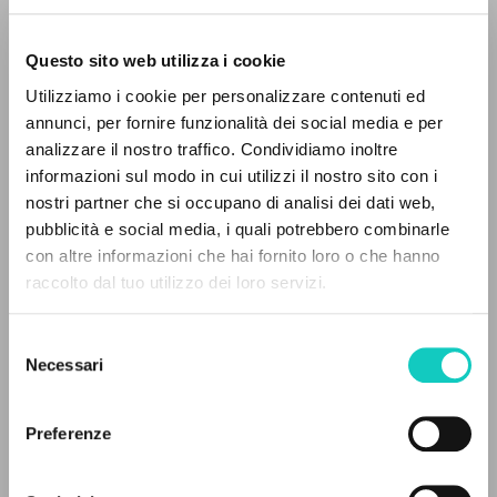
Questo sito web utilizza i cookie
Utilizziamo i cookie per personalizzare contenuti ed
annunci, per fornire funzionalità dei social media e per
Giussani Luigi
Autore
analizzare il nostro traffico. Condividiamo inoltre
informazioni sul modo in cui utilizzi il nostro sito con i
Russo
Litterae Communionis-Sled
nostri partner che si occupano di analisi dei dati web,
2000
pubblicità e social media, i quali potrebbero combinarle
Pagine: 3
IL PROGETTO
con altre informazioni che hai fornito loro o che hanno
raccolto dal tuo utilizzo dei loro servizi.
Il portale raccoglie e rende accessibili gli scritti
di Luigi Giussani: quasi 5000 voci bibliografiche,
Selezione
ULTIMO AGGIORNAMENTO
testi integrali in 5 lingue e percorsi tematici
09/04/2020
Necessari
del
dedicati.
consenso
Preferenze
NAVIGA
LEGGI IL FULL TEXT NELL'EDIZIONE
DISPONIBILE