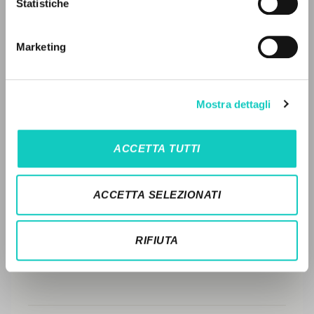
Statistiche
Ricerca avanzata »
Il PerCorso
STORIA EDITORIALE
Contatti
Marketing
SINTESI DEI CONTENUTI
Login
TRADUZIONI
LINGUA
Mostra dettagli
OPERE COLLEGATE
Italiano
Inglese
Spagnolo
TRADUZIONI OPERE COLLEGATE
ACCETTA TUTTI
TESTO MADRE
NEWSLETTER
NOMI
ACCETTA SELEZIONATI
Ricevi aggiornamenti su nuove pubblicazioni,
eventi e percorsi editoriali.
RIFIUTA
Iscriviti