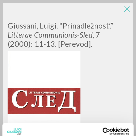
Giussani, Luigi. “Prinadležnost’.”
Litterae Communionis-Sled
, 7
(2000): 11-13. [Perevod].
RICERCA AVANZATA »
A
Z
0
DOCUMENTI TROVATI
RISULTATI SUCCESSIVI