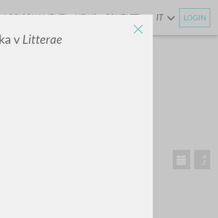
AGGIORNAMENTI
NEWS
CONTATTI
IT
LOGIN
E
ka v
Litterae