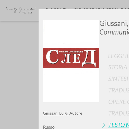
BIOGRAFIA
BIBLIOGRAFIA SECONDA
Giussani, 
Communio
LEGGI I
STORIA
GIU
SINTES
TRADUZ
OPERE 
TRADUZ
Giussani Luigi
Autore
TESTO 
Russo