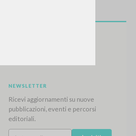
CERCA
Frase esatta
 »
ATTIVITÀ RECENTI
A
Z