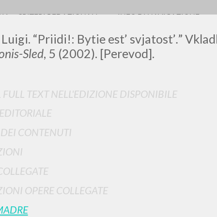
RIA
CRITERI REDAZIONALI
INFO DI NAVIGAZIONE
Luigi. “Priidi!: Bytie est’ svjatost’
.
” Vklad
nis-Sled
, 5 (2002). [Perevod].
LUIGI
L FULL TEXT NELL'EDIZIONE DISPONIBILE
 EDITORIALE
SSANI
I DEI CONTENUTI
IONI
scritti
COLLEGATE
IONI OPERE COLLEGATE
MADRE