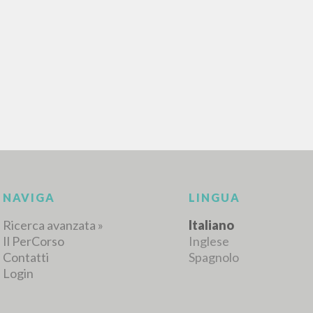
RICERCA AVANZATA
i risultati ancora più precisi? Utilizza la
0
DOCUMENTI TROVATI
Visualizza dettagli per tipologia
LINGUA
AUTORE
ANNO