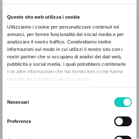
Questo sito web utilizza i cookie
Utilizziamo i cookie per personalizzare contenuti ed
annunci, per fornire funzionalità dei social media e per
IL PROGETTO
Di Gioia Milene
Autore
analizzare il nostro traffico. Condividiamo inoltre
Giussani Luigi
Autore
informazioni sul modo in cui utilizzi il nostro sito con i
Il portale raccoglie e rende accessibili gli scritti
nostri partner che si occupano di analisi dei dati web,
di Luigi Giussani: quasi 5000 voci bibliografiche,
San Paolo
pubblicità e social media, i quali potrebbero combinarle
testi integrali in 5 lingue e percorsi tematici
Italiano
con altre informazioni che hai fornito loro o che hanno
2000
dedicati.
raccolto dal tuo utilizzo dei loro servizi.
Pagine: 3
Selezione
NAVIGA
Necessari
del
consenso
Ricerca avanzata »
ULTIMO AGGIORNAMENTO
12/02/2025
Il PerCorso
Preferenze
Contatti
Login