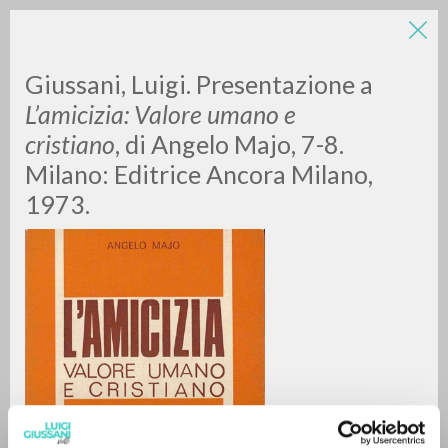
Giussani, Luigi. Presentazione a
L’amicizia: Valore umano e
cristiano
, di Angelo Majo, 7-8.
Milano: Editrice Ancora Milano,
1973.
RICERCA AVANZATA »
A
Z
0
DOCUMENTI TROVATI
RISULTATI SUCCESSIVI