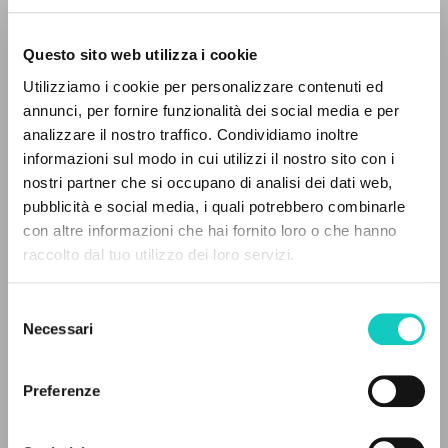
Questo sito web utilizza i cookie
Utilizziamo i cookie per personalizzare contenuti ed
annunci, per fornire funzionalità dei social media e per
analizzare il nostro traffico. Condividiamo inoltre
Giussani Luigi
Autore
informazioni sul modo in cui utilizzi il nostro sito con i
Majo Angelo
Autore
nostri partner che si occupano di analisi dei dati web,
pubblicità e social media, i quali potrebbero combinarle
Ancora
IL PROGETTO
con altre informazioni che hai fornito loro o che hanno
Italiano
raccolto dal tuo utilizzo dei loro servizi.
1973
Il portale raccoglie e rende accessibili gli scritti
Pagine: 2
di Luigi Giussani: quasi 5000 voci bibliografiche,
Selezione
testi integrali in 5 lingue e percorsi tematici
Necessari
del
dedicati.
consenso
ULTIMO AGGIORNAMENTO
Preferenze
22/04/2025
NAVIGA