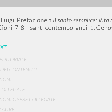
RIA
CRITERI REDAZIONALI
INFO DI NAVIGAZIONE
 Luigi. Prefazione a
Il santo semplice: Vita
Cioni, 7-8. I santi contemporanei, 1. Gen
LUIGI
EXT
 EDITORIALE
SSANI
I DEI CONTENUTI
IONI
scritti
COLLEGATE
IONI OPERE COLLEGATE
MADRE