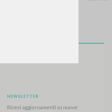
CERCA
Frase esatta
 »
ATTIVITÀ RECENTI
A
Z