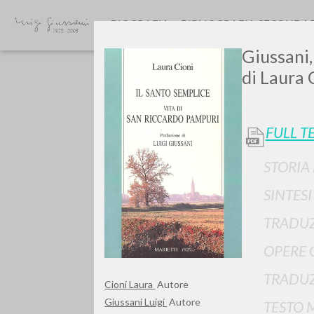
BIOGRAFIA
BIBLIOGRAFIA SECONDA
Giussani,
di Laura 
FULL T
STORIA
GIU
SINTES
TRADUZ
OPERE 
TRADUZ
Cioni Laura
Autore
Giussani Luigi
Autore
TESTO 