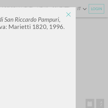
AGGIORNAMENTI
NEWS
CONTATTI
IT
LOGIN
E
 di San Riccardo Pampuri
,
ova: Marietti 1820, 1996.