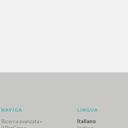
RICERCA AVANZATA
i risultati ancora più precisi? Utilizza la
0
DOCUMENTI TROVATI
Visualizza dettagli per tipologia
LINGUA
AUTORE
ANNO