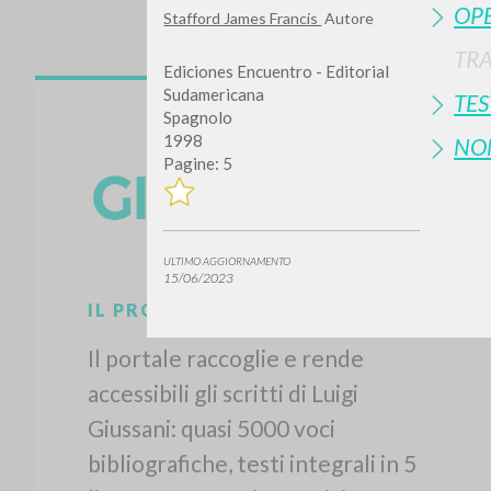
OP
Stafford James Francis
Autore
TR
Ediciones Encuentro - Editorial
Sudamericana
TE
Spagnolo
1998
NO
Pagine: 5
ULTIMO AGGIORNAMENTO
15/06/2023
IL PROGETTO
Il portale raccoglie e rende