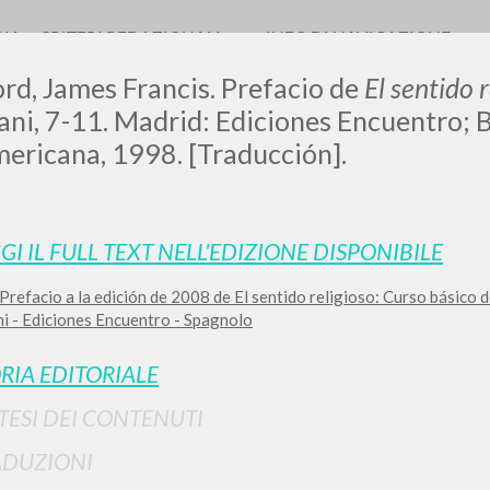
RIA
CRITERI REDAZIONALI
INFO DI NAVIGAZIONE
ord, James Francis. Prefacio de
El sentido 
ani, 7-11. Madrid: Ediciones Encuentro; B
ericana, 1998. [Traducción].
GI IL FULL TEXT NELL'EDIZIONE DISPONIBILE
RICERCA AVANZATA
i risultati ancora più precisi? Utilizza la
Prefacio a la edición de 2008 de El sentido religioso: Curso básico d
0
DOCUMENTI TROVATI
i - Ediciones Encuentro - Spagnolo
RIA EDITORIALE
Visualizza dettagli per tipologia
TESI DEI CONTENUTI
LINGUA
AUTORE
ANNO
ADUZIONI