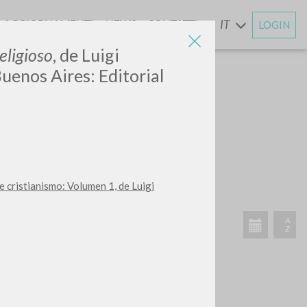
AGGIORNAMENTI
NEWS
CONTATTI
IT
LOGIN
E
religioso
, de Luigi
uenos Aires: Editorial
CERCA
Frase esatta
 »
e cristianismo: Volumen 1, de Luigi
ATTIVITÀ RECENTI
A
Z