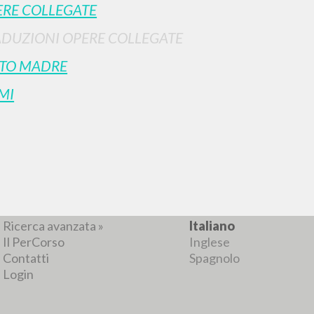
ERE COLLEGATE
ADUZIONI OPERE COLLEGATE
STO MADRE
RISULTATI SUCCESSIVI
MI
NAVIGA
LINGUA
Ricerca avanzata »
Italiano
Il PerCorso
Inglese