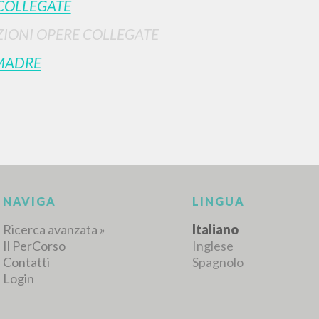
COLLEGATE
IONI OPERE COLLEGATE
MADRE
RICERCA AVANZATA
i risultati ancora più precisi? Utilizza la
0
DOCUMENTI TROVATI
Visualizza dettagli per tipologia
LINGUA
AUTORE
ANNO