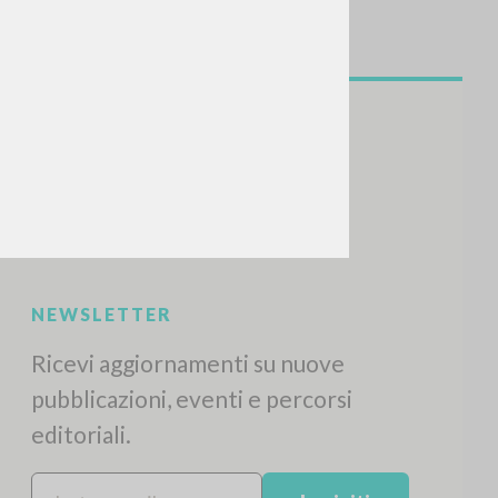
CERCA
Frase esatta
 »
ATTIVITÀ RECENTI
A
Z