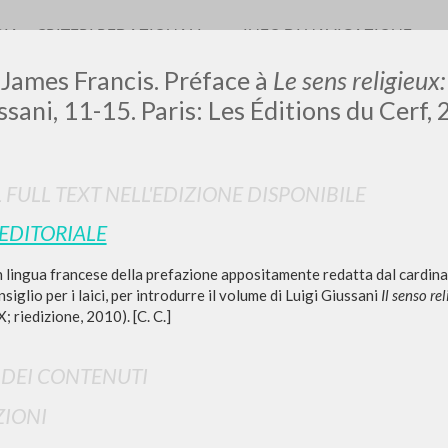
RIA
CRITERI REDAZIONALI
INFO DI NAVIGAZIONE
 James Francis.
Préface à
Le sens religieux
ssani, 11-15. Paris: Les Éditions du Cerf,
LUIGI
L FULL TEXT NELL'EDIZIONE DISPONIBILE
 EDITORIALE
SSANI
 lingua francese della prefazione appositamente redatta dal cardinal
siglio per i laici, per introdurre il volume di Luigi Giussani
Il senso r
; riedizione, 2010). [C. C.]
scritti
I DEI CONTENUTI
IONI