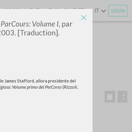
AGGIORNAMENTI
NEWS
CONTATTI
IT
LOGIN
E
: ParCours: Volume I
, par
 2003. [Traduction].
e James Stafford, allora presidente del
eligioso: Volume primo del PerCorso
(Rizzoli,