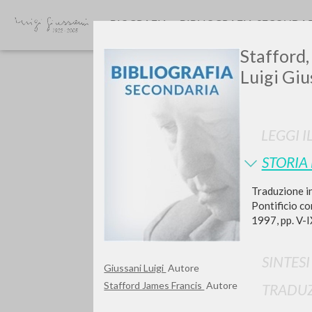
BIOGRAFIA
BIBLIOGRAFIA SECONDA
Stafford,
Luigi Giu
LEGGI I
STORIA
GIU
Traduzione in
Pontificio con
1997, pp. V-IX
SINTES
Giussani Luigi
Autore
Stafford James Francis
Autore
TRADUZ