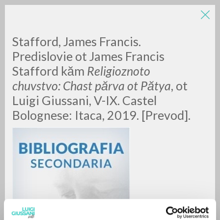
Stafford, James Francis.
Predislovie ot James Francis
Stafford kăm
Religioznoto
chuvstvo: Chast părva ot Pătya
, ot
Luigi Giussani, V-IX. Castel
Bolognese: Itaca, 2019. [Prevod].
RICERCA AVANZATA »
A
Z
0
DOCUMENTI TROVATI
RISULTATI SUCCESSIVI