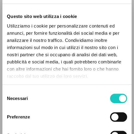
Questo sito web utilizza i cookie
Utilizziamo i cookie per personalizzare contenuti ed
annunci, per fornire funzionalità dei social media e per
analizzare il nostro traffico. Condividiamo inoltre
informazioni sul modo in cui utilizzi il nostro sito con i
nostri partner che si occupano di analisi dei dati web,
Giussani Luigi
Autore
pubblicità e social media, i quali potrebbero combinarle
Stafford James Francis
Autore
IL PROGETTO
con altre informazioni che hai fornito loro o che hanno
raccolto dal tuo utilizzo dei loro servizi.
Itaca
Il portale raccoglie e rende accessibili gli scritti
Bulgaro
di Luigi Giussani: quasi 5000 voci bibliografiche,
2019
Selezione
testi integrali in 5 lingue e percorsi tematici
Pagine: 5
Necessari
del
dedicati.
consenso
Preferenze
NAVIGA
ULTIMO AGGIORNAMENTO
22/02/2022