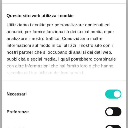
Questo sito web utilizza i cookie
Utilizziamo i cookie per personalizzare contenuti ed
annunci, per fornire funzionalità dei social media e per
Giussani Luigi
Autore
analizzare il nostro traffico. Condividiamo inoltre
Schindler David L.
Autore
informazioni sul modo in cui utilizzi il nostro sito con i
nostri partner che si occupano di analisi dei dati web,
LÚČ
pubblicità e social media, i quali potrebbero combinarle
Slovacco
IL PROGETTO
con altre informazioni che hai fornito loro o che hanno
2002
raccolto dal tuo utilizzo dei loro servizi.
Pagine: 3
Il portale raccoglie e rende accessibili gli scritti
di Luigi Giussani: quasi 5000 voci bibliografiche,
Selezione
testi integrali in 5 lingue e percorsi tematici
Necessari
del
dedicati.
consenso
ULTIMO AGGIORNAMENTO
25/01/2022
Preferenze
NAVIGA