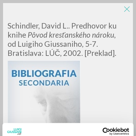
Schindler, David L.. Predhovor ku
knihe
Pôvod kresťanského nároku
,
od Luigiho Giussaniho, 5-7
.
Bratislava: LÚČ, 2002. [Preklad].
RICERCA AVANZATA »
A
Z
0
DOCUMENTI TROVATI
RISULTATI SUCCESSIVI