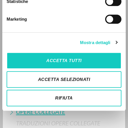
Statistiche
Ricerca avanzata »
LEGGI IL FULL TEXT NELL'EDIZIONE
Il PerCorso
DISPONIBILE
Contatti
Marketing
Login
STORIA EDITORIALE
Traduzione in lingua slovacca della
prefazione appositamente redatta da David
LINGUA
Mostra dettagli
L. Schindler per l’edizione in lingua inglese del volume
di
Italiano
Inglese
Spagnolo
Luigi Giussani
At the Origin of the Christian Claim
(McGill-Queen’s University Press, 1998, pp. VII-IX,
ACCETTA TUTTI
traduzione di
All’origine della pretesa cristiana: volume
secondo del PerCorso,
Jaca Book, 1988). [C. C.]
NEWSLETTER
ACCETTA SELEZIONATI
Ricevi aggiornamenti su nuove pubblicazioni,
SINTESI DEI CONTENUTI
eventi e percorsi editoriali.
RIFIUTA
TRADUZIONI
OPERE COLLEGATE
TRADUZIONI OPERE COLLEGATE
Iscriviti