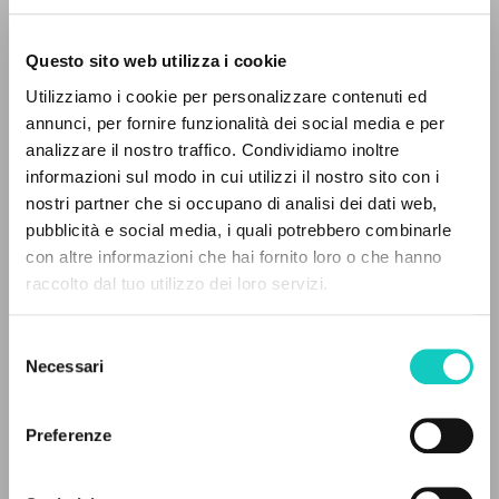
Questo sito web utilizza i cookie
Utilizziamo i cookie per personalizzare contenuti ed
annunci, per fornire funzionalità dei social media e per
analizzare il nostro traffico. Condividiamo inoltre
informazioni sul modo in cui utilizzi il nostro sito con i
Giussani Luigi
Autore
nostri partner che si occupano di analisi dei dati web,
pubblicità e social media, i quali potrebbero combinarle
Inglese
con altre informazioni che hai fornito loro o che hanno
Litterae Communionis-Traces
raccolto dal tuo utilizzo dei loro servizi.
2002
RICERCA AVANZATA »
Pagine: 4
Selezione
A
Z
Necessari
del
consenso
0
DOCUMENTI TROVATI
ULTIMO AGGIORNAMENTO
09/12/2019
Preferenze