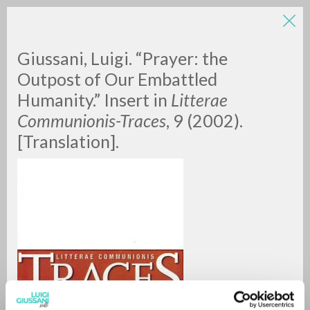
LUIGI
Giussani, Luigi. “Prayer: the
Outpost of Our Embattled
GIUSSANI
Humanity.” Insert in
Litterae
Communionis-Traces
, 9 (2002).
scritti
[Translation].