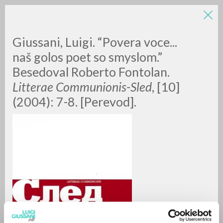
Giussani, Luigi. “Povera voce...
naš golos poet so smyslom.”
Besedoval Roberto Fontolan.
Litterae Communionis-Sled
, [10]
(2004): 7-8. [Perevod].
RICERCA AVANZATA »
A
Z
0
DOCUMENTI TROVATI
RISULTATI SUCCESSIVI