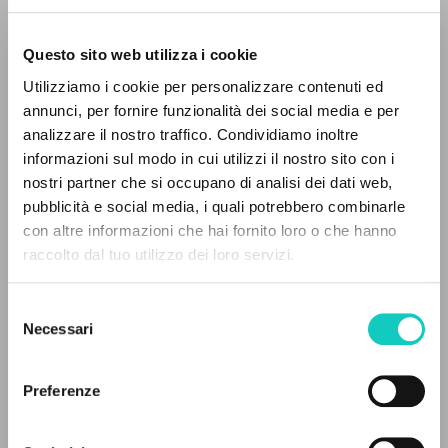
Questo sito web utilizza i cookie
Utilizziamo i cookie per personalizzare contenuti ed
annunci, per fornire funzionalità dei social media e per
analizzare il nostro traffico. Condividiamo inoltre
informazioni sul modo in cui utilizzi il nostro sito con i
Fontolan Roberto
Intervista
nostri partner che si occupano di analisi dei dati web,
Giussani Luigi
Autore
pubblicità e social media, i quali potrebbero combinarle
IL PROGETTO
con altre informazioni che hai fornito loro o che hanno
Russo
raccolto dal tuo utilizzo dei loro servizi.
Litterae Communionis-Sled
Il portale raccoglie e rende accessibili gli scritti
2004
di Luigi Giussani: quasi 5000 voci bibliografiche,
Pagine: 2
Selezione
testi integrali in 5 lingue e percorsi tematici
Necessari
del
dedicati.
consenso
Preferenze
ULTIMO AGGIORNAMENTO
14/07/2020
NAVIGA