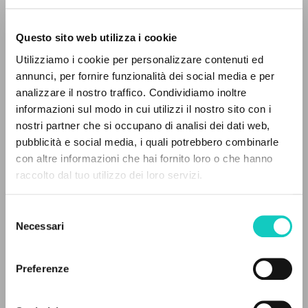
Questo sito web utilizza i cookie
Utilizziamo i cookie per personalizzare contenuti ed
annunci, per fornire funzionalità dei social media e per
analizzare il nostro traffico. Condividiamo inoltre
Giussani Luigi
Autore
informazioni sul modo in cui utilizzi il nostro sito con i
Morerod Charles
Traduttore
nostri partner che si occupano di analisi dei dati web,
pubblicità e social media, i quali potrebbero combinarle
Francese
IL PROGETTO
con altre informazioni che hai fornito loro o che hanno
CL-Communion et Liberation
raccolto dal tuo utilizzo dei loro servizi.
1991
Il portale raccoglie e rende accessibili gli scritti
Pagine: 2
di Luigi Giussani: quasi 5000 voci bibliografiche,
Selezione
testi integrali in 5 lingue e percorsi tematici
Necessari
del
dedicati.
consenso
ULTIMO AGGIORNAMENTO
30/04/2020
Preferenze
NAVIGA