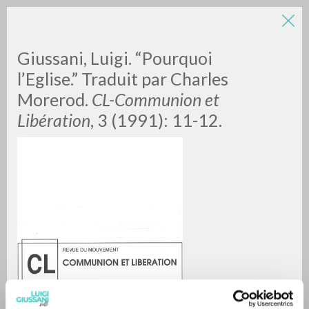
Giussani, Luigi. “Pourquoi
l’Eglise.” Traduit par Charles
Morerod.
CL-Communion et
Libération
, 3 (1991): 11-12.
RICERCA AVANZATA »
A
Z
0
DOCUMENTI TROVATI
RISULTATI SUCCESSIVI