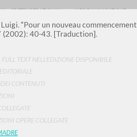
RIA
CRITERI REDAZIONALI
INFO DI NAVIGAZIONE
, Luigi. “Pour un nouveau commencement
7 (2002): 40-43. [Traduction].
LUIGI
L FULL TEXT NELL'EDIZIONE DISPONIBILE
 EDITORIALE
SSANI
I DEI CONTENUTI
IONI
scritti
COLLEGATE
IONI OPERE COLLEGATE
MADRE