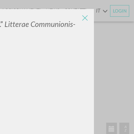
AGGIORNAMENTI
NEWS
CONTATTI
IT
LOGIN
E
.”
Litterae Communionis-