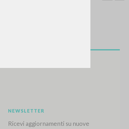
CERCA
Frase esatta
 »
ATTIVITÀ RECENTI
A
Z