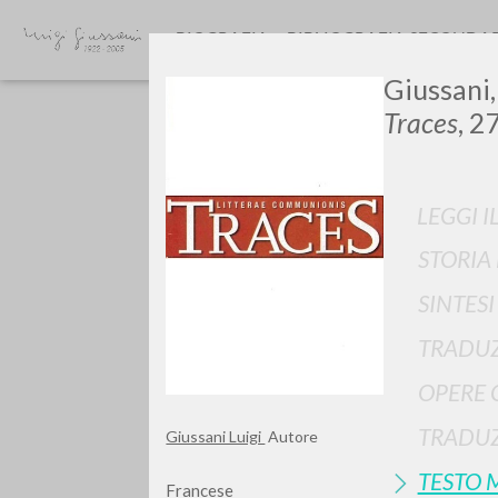
BIOGRAFIA
BIBLIOGRAFIA SECONDA
Giussani
Traces
, 2
LEGGI I
STORIA
GIU
SINTES
TRADUZ
OPERE 
TRADUZ
Giussani Luigi
Autore
TESTO 
Francese