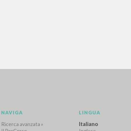
RICERCA AVANZATA
i risultati ancora più precisi? Utilizza la
0
DOCUMENTI TROVATI
Visualizza dettagli per tipologia
LINGUA
AUTORE
ANNO