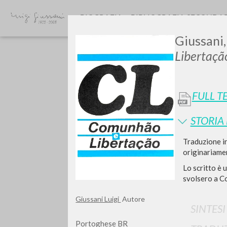
BIOGRAFIA
BIBLIOGRAFIA SECONDA
Giussani,
Libertaçã
FULL T
STORIA
Vuo
Traduzione in
originariame
Lo scritto è 
svolsero a Co
TIPOLOGIA OPERA
Giussani Luigi
Autore
SINTES
Portoghese BR