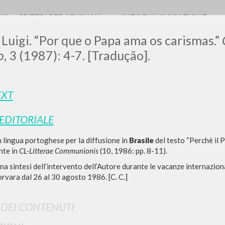
RIA
CRITERI REDAZIONALI
INFO DI NAVIGAZIONE
 Luigi. “Por que o Papa ama os carismas.”
o
, 3 (1987): 4-7. [Tradução].
EXT
 EDITORIALE
RICERCA AVANZATA
i risultati ancora più precisi? Utilizza la
 lingua portoghese per la diffusione in
Brasile
del testo “Perchè il 
0
DOCUMENTI TROVATI
nte in
CL-Litterae Communionis
(10, 1986: pp. 8-11).
una sintesi dell’intervento dell’Autore durante le vacanze internazion
Visualizza dettagli per tipologia
rvara dal 26 al 30 agosto 1986. [C. C.]
LINGUA
AUTORE
ANNO
I DEI CONTENUTI