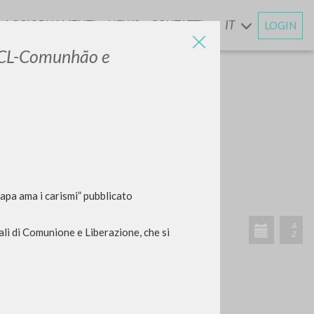
AGGIORNAMENTI
NEWS
CONTATTI
IT
LOGIN
E
CL-Comunhão e
CERCA
Frase esatta
 »
Papa ama i carismi” pubblicato
ali di Comunione e Liberazione, che si
ATTIVITÀ RECENTI
A
Z