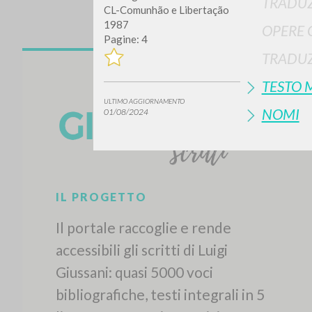
TRADUZ
CL-Comunhão e Libertação
1987
OPERE 
Pagine: 4
TRADUZ
TESTO 
ULTIMO AGGIORNAMENTO
NOMI
01/08/2024
IL PROGETTO
Il portale raccoglie e rende