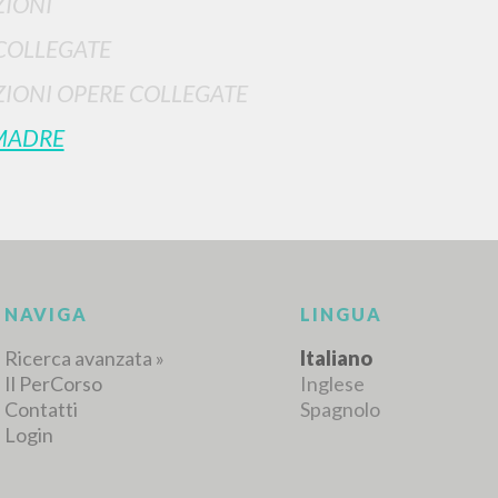
IONI
COLLEGATE
IONI OPERE COLLEGATE
RISULTATI SUCCESSIVI
MADRE
NAVIGA
LINGUA
Ricerca avanzata »
Italiano
Il PerCorso
Inglese