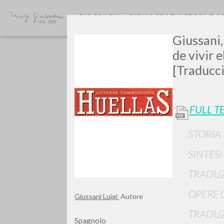
BIOGRAFIA
BIBLIOGRAFIA SECONDA
Giussani,
de vivir 
[Traducci
FULL T
Vuo
STORIA
SINTES
TRADUZ
TIPOLOGIA OPERA
OPERE 
Giussani Luigi
Autore
TRADUZ
Spagnolo