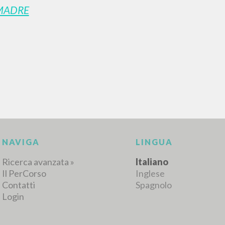
MADRE
RISULTATI SUCCESSIVI
NAVIGA
LINGUA
Ricerca avanzata »
Italiano
Il PerCorso
Inglese