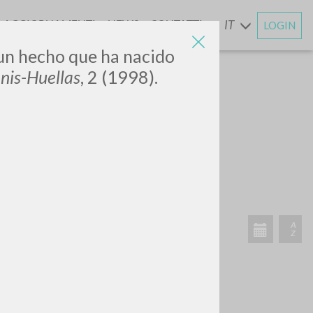
AGGIORNAMENTI
NEWS
CONTATTI
IT
LOGIN
E
: un hecho que ha nacido
nis-Huellas
, 2 (1998).
CERCA
Frase esatta
 »
ATTIVITÀ RECENTI
A
Z