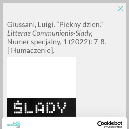
Giussani, Luigi. “Piekny dzien.”
Litterae Communionis-Slady,
Numer specjalny, 1 (2022): 7-8.
[Tłumaczenie].
RICERCA AVANZATA »
A
Z
0
DOCUMENTI TROVATI
RISULTATI SUCCESSIVI