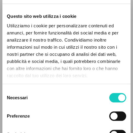
Questo sito web utilizza i cookie
Utilizziamo i cookie per personalizzare contenuti ed
annunci, per fornire funzionalità dei social media e per
analizzare il nostro traffico. Condividiamo inoltre
Giussani Luigi
Autore
informazioni sul modo in cui utilizzi il nostro sito con i
nostri partner che si occupano di analisi dei dati web,
Polacco
pubblicità e social media, i quali potrebbero combinarle
Litterae Communionis-Slady
IL PROGETTO
con altre informazioni che hai fornito loro o che hanno
2022
Pagine: 2
raccolto dal tuo utilizzo dei loro servizi.
Il portale raccoglie e rende accessibili gli scritti
di Luigi Giussani: quasi 5000 voci bibliografiche,
Selezione
testi integrali in 5 lingue e percorsi tematici
Necessari
del
ULTIMO AGGIORNAMENTO
dedicati.
consenso
25/03/2024
Preferenze
NAVIGA