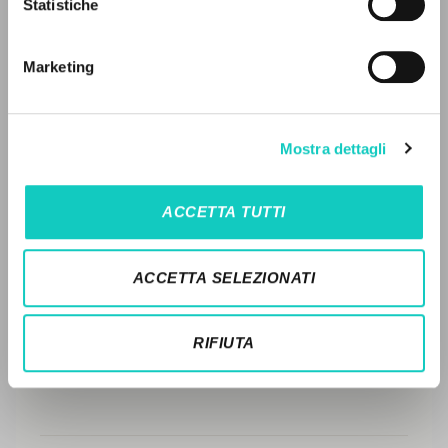
LEGGI IL FULL TEXT NELL'EDIZIONE
Statistiche
Ricerca avanzata »
DISPONIBILE
Il PerCorso
Contatti
STORIA EDITORIALE
Marketing
Login
SINTESI DEI CONTENUTI
TRADUZIONI
LINGUA
Mostra dettagli
OPERE COLLEGATE
Italiano
Inglese
Spagnolo
ACCETTA TUTTI
TRADUZIONI OPERE COLLEGATE
NEWSLETTER
TESTO MADRE
ACCETTA SELEZIONATI
Ricevi aggiornamenti su nuove pubblicazioni,
NOMI
eventi e percorsi editoriali.
RIFIUTA
Iscriviti