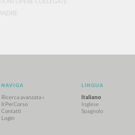
IONI OPERE COLLEGATE
MADRE
NAVIGA
LINGUA
Ricerca avanzata »
Italiano
Il PerCorso
Inglese
Contatti
Spagnolo
Login