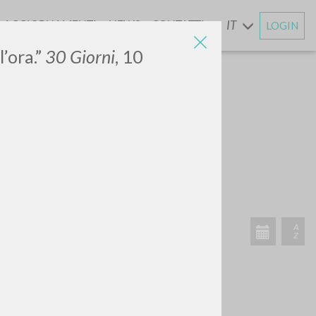
AGGIORNAMENTI
NEWS
CONTATTI
IT
LOGIN
E
l’ora.”
30 Giorni
, 10
ATTIVITÀ RECENTI
A
Z