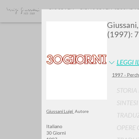
BIOGRAFIA
BIBLIOGRAFIA SECONDA
Giussani, 
(1997): 
LEGGI I
1997 - Perché
TIPOLOGIA OPERA
STORIA
SINTES
Giussani Luigi
Autore
TRADUZ
Italiano
OPERE 
30 Giorni