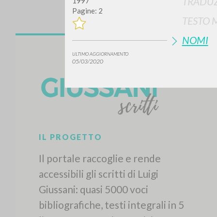
TRADUZ
1997
Pagine: 2
TESTO 
NOMI
ULTIMO AGGIORNAMENTO
05/03/2020
IL PROGETTO
Il portale raccoglie e rende
accessibili gli scritti di Luigi
Giussani: quasi 5000 voci
bibliografiche, testi integrali in 5