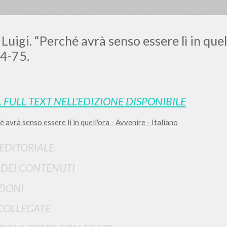
RIA
CRITERI REDAZIONALI
INFO DI NAVIGAZIONE
Luigi. “Perché avrà senso essere lì in quel
74-75.
0
DOCUMENTI TROVATI
L FULL TEXT NELL'EDIZIONE DISPONIBILE
 avrà senso essere lì in quell'ora - Avvenire - Italiano
Visualizza dettagli per tipologia
LINGUA
AUTORE
ANNO
 EDITORIALE
I DEI CONTENUTI
IONI
COLLEGATE
RISULTATI SUCCESSIVI