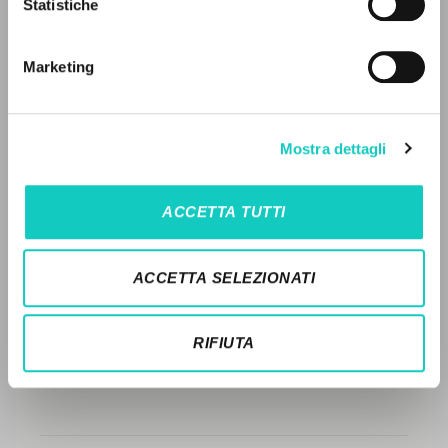
LEGGI IL FULL TEXT NELL'EDIZIONE
Statistiche
Ricerca avanzata »
DISPONIBILE
Il PerCorso
Contatti
STORIA EDITORIALE
Marketing
Login
SINTESI DEI CONTENUTI
TRADUZIONI
LINGUA
Mostra dettagli
OPERE COLLEGATE
Italiano
Inglese
Spagnolo
ACCETTA TUTTI
TRADUZIONI OPERE COLLEGATE
NEWSLETTER
TESTO MADRE
ACCETTA SELEZIONATI
Ricevi aggiornamenti su nuove pubblicazioni,
NOMI
eventi e percorsi editoriali.
RIFIUTA
Iscriviti