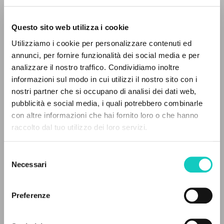
Questo sito web utilizza i cookie
Utilizziamo i cookie per personalizzare contenuti ed
annunci, per fornire funzionalità dei social media e per
analizzare il nostro traffico. Condividiamo inoltre
Giussani Luigi
Autore
informazioni sul modo in cui utilizzi il nostro sito con i
nostri partner che si occupano di analisi dei dati web,
Francese
pubblicità e social media, i quali potrebbero combinarle
Litterae Communionis-Traces
IL PROGETTO
con altre informazioni che hai fornito loro o che hanno
2003
Pagine: 1
raccolto dal tuo utilizzo dei loro servizi.
Il portale raccoglie e rende accessibili gli scritti
di Luigi Giussani: quasi 5000 voci bibliografiche,
Selezione
testi integrali in 5 lingue e percorsi tematici
Necessari
del
ULTIMO AGGIORNAMENTO
dedicati.
consenso
30/04/2020
Preferenze
NAVIGA