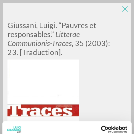
Giussani, Luigi. “Pauvres et
responsables.”
Litterae
Communionis-Traces
, 35 (2003):
23. [Traduction].
RICERCA AVANZATA »
A
Z
0
DOCUMENTI TROVATI
RISULTATI SUCCESSIVI