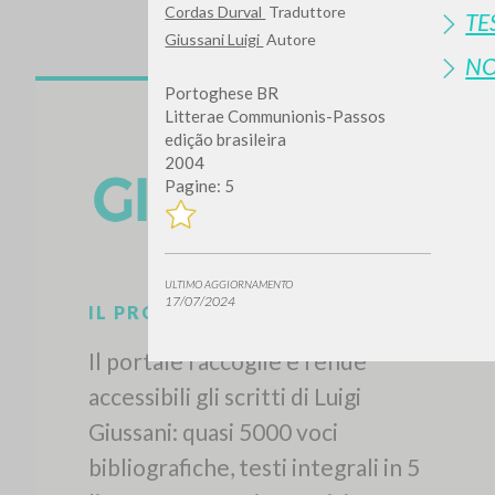
Cordas Durval
Traduttore
TE
Giussani Luigi
Autore
N
Portoghese BR
Litterae Communionis-Passos
edição brasileira
2004
Pagine: 5
ULTIMO AGGIORNAMENTO
17/07/2024
IL PROGETTO
Il portale raccoglie e rende