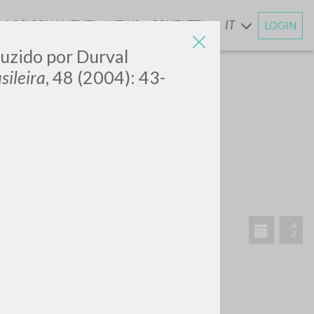
AGGIORNAMENTI
NEWS
CONTATTI
IT
LOGIN
E
duzido por Durval
sileira
, 48 (2004): 43-
CERCA
Frase esatta
 »
ATTIVITÀ RECENTI
A
Z