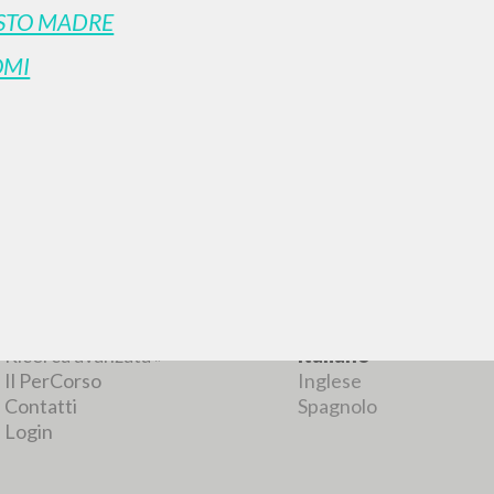
STO MADRE
OMI
RISULTATI SUCCESSIVI
NAVIGA
LINGUA
Ricerca avanzata »
Italiano
Il PerCorso
Inglese