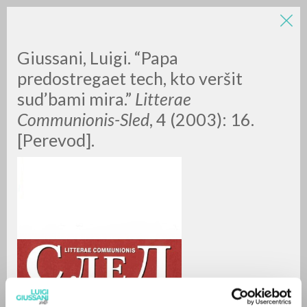
LUIGI
Giussani, Luigi. “Papa
predostregaet tech, kto veršit
sud’bami mira.”
Litterae
GIUSSANI
Communionis-Sled
, 4 (2003): 16.
[Perevod].
scritti