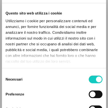
Questo sito web utilizza i cookie
RICERCA AVANZATA »
Utilizziamo i cookie per personalizzare contenuti ed
A
Z
annunci, per fornire funzionalità dei social media e per
analizzare il nostro traffico. Condividiamo inoltre
0
DOCUMENTI TROVATI
informazioni sul modo in cui utilizzi il nostro sito con i
Giussani Luigi
Autore
nostri partner che si occupano di analisi dei dati web,
pubblicità e social media, i quali potrebbero combinarle
Russo
con altre informazioni che hai fornito loro o che hanno
Litterae Communionis-Sled
raccolto dal tuo utilizzo dei loro servizi.
2003
RISULTATI SUCCESSIVI
Pagine: 1
Selezione
Necessari
del
consenso
ULTIMO AGGIORNAMENTO
09/04/2020
Preferenze