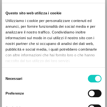
Questo sito web utilizza i cookie
Utilizziamo i cookie per personalizzare contenuti ed
annunci, per fornire funzionalità dei social media e per
analizzare il nostro traffico. Condividiamo inoltre
Giussani Luigi
Autore
informazioni sul modo in cui utilizzi il nostro sito con i
nostri partner che si occupano di analisi dei dati web,
Inglese
pubblicità e social media, i quali potrebbero combinarle
Litterae Communionis-Traces
IL PROGETTO
con altre informazioni che hai fornito loro o che hanno
2005
Pagine: 1
raccolto dal tuo utilizzo dei loro servizi.
Il portale raccoglie e rende accessibili gli scritti
di Luigi Giussani: quasi 5000 voci bibliografiche,
Selezione
testi integrali in 5 lingue e percorsi tematici
Necessari
del
ULTIMO AGGIORNAMENTO
dedicati.
consenso
04/11/2019
Preferenze
NAVIGA