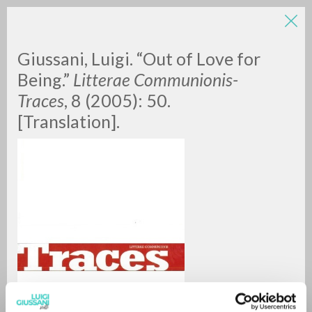
Giussani, Luigi. “Out of Love for
Being.”
Litterae Communionis-
Traces
, 8 (2005): 50.
[Translation].
RICERCA AVANZATA »
A
Z
0
DOCUMENTI TROVATI
RISULTATI SUCCESSIVI