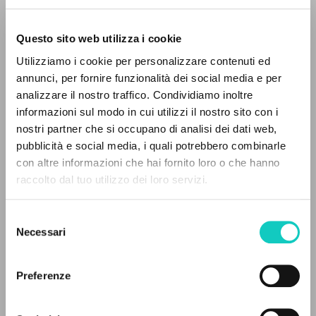
Questo sito web utilizza i cookie
RICERCA AVANZATA »
Utilizziamo i cookie per personalizzare contenuti ed
A
Z
annunci, per fornire funzionalità dei social media e per
analizzare il nostro traffico. Condividiamo inoltre
0
DOCUMENTI TROVATI
informazioni sul modo in cui utilizzi il nostro sito con i
Giussani Luigi
Autore
nostri partner che si occupano di analisi dei dati web,
pubblicità e social media, i quali potrebbero combinarle
Portoghese
con altre informazioni che hai fornito loro o che hanno
Litterae Communionis-Passos ediçao portuguesa
raccolto dal tuo utilizzo dei loro servizi.
2003
RISULTATI SUCCESSIVI
Pagine: 1
Selezione
Necessari
del
consenso
ULTIMO AGGIORNAMENTO
11/08/2024
Preferenze