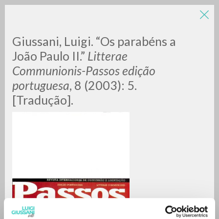
LUIGI
Giussani, Luigi. “Os parabéns a
João Paulo II.”
Litterae
Communionis-Passos edição
GIUSSANI
portuguesa
, 8 (2003): 5.
[Tradução].
scritti