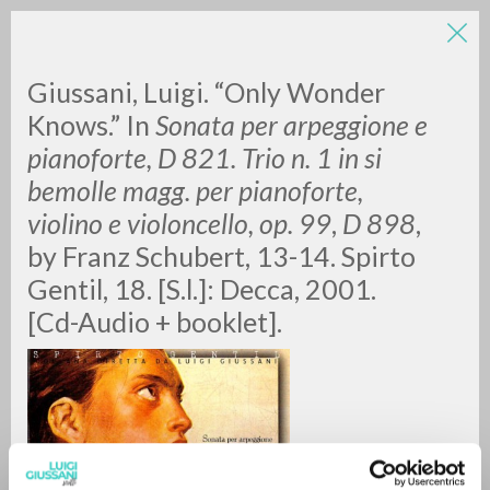
Giussani, Luigi. “Only Wonder
Knows.”
In
Sonata per arpeggione e
pianoforte, D 821. Trio n. 1 in si
bemolle magg. per pianoforte,
A
Z
violino e violoncello, op. 99
,
D 898
,
by
Franz Schubert, 13-14. Spirto
0
DOCUMENTI TROVATI
Gentil, 18. [S.l.]: Decca, 2001.
[Cd-Audio + booklet].
RISULTATI SUCCESSIVI