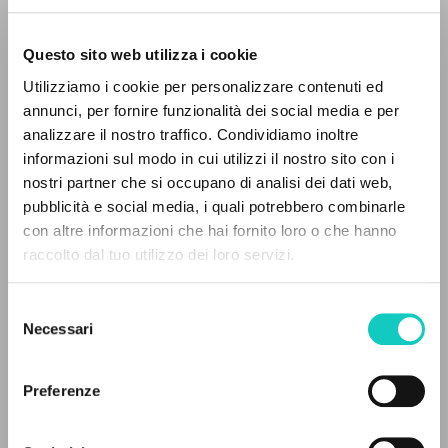
Questo sito web utilizza i cookie
Utilizziamo i cookie per personalizzare contenuti ed
annunci, per fornire funzionalità dei social media e per
IL PROGETTO
analizzare il nostro traffico. Condividiamo inoltre
Giussani Luigi
Autore
informazioni sul modo in cui utilizzi il nostro sito con i
Il portale raccoglie e rende accessibili gli scritti
Schubert Franz
Compositore
nostri partner che si occupano di analisi dei dati web,
di Luigi Giussani: quasi 5000 voci bibliografiche,
pubblicità e social media, i quali potrebbero combinarle
testi integrali in 5 lingue e percorsi tematici
DECCA
con altre informazioni che hai fornito loro o che hanno
Inglese
dedicati.
raccolto dal tuo utilizzo dei loro servizi.
2001
Pagine: 2
Selezione
NAVIGA
Necessari
del
consenso
Ricerca avanzata »
ULTIMO AGGIORNAMENTO
Il PerCorso
Preferenze
21/05/2025
Contatti
Login