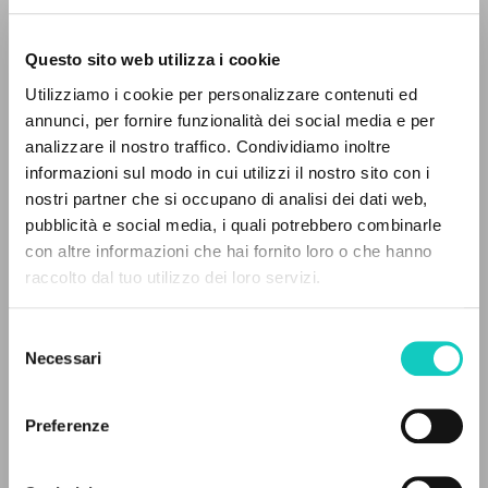
Questo sito web utilizza i cookie
Utilizziamo i cookie per personalizzare contenuti ed
annunci, per fornire funzionalità dei social media e per
IL PROGETTO
analizzare il nostro traffico. Condividiamo inoltre
informazioni sul modo in cui utilizzi il nostro sito con i
Il portale raccoglie e rende accessibili gli scritti
Cordas Durval
Traduttore
nostri partner che si occupano di analisi dei dati web,
Giussani Luigi
Autore
di Luigi Giussani: quasi 5000 voci bibliografiche,
pubblicità e social media, i quali potrebbero combinarle
testi integrali in 5 lingue e percorsi tematici
con altre informazioni che hai fornito loro o che hanno
Portoghese BR
dedicati.
raccolto dal tuo utilizzo dei loro servizi.
Litterae Communionis-Passos edição brasileira
2003
Pagine: 3
Selezione
NAVIGA
Necessari
del
consenso
Ricerca avanzata »
Il PerCorso
Preferenze
ULTIMO AGGIORNAMENTO
Contatti
16/07/2024
Login