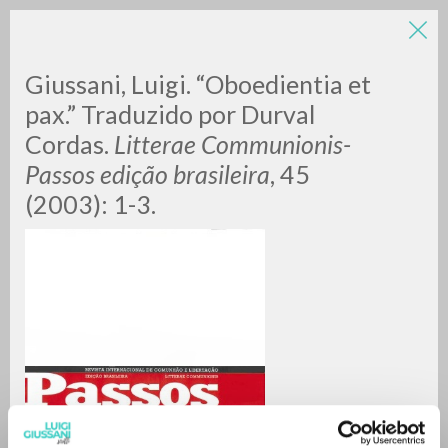
Giussani, Luigi. “Oboedientia et
pax.” Traduzido por Durval
Cordas.
Litterae Communionis-
Passos edição brasileira
, 45
A
Z
(2003): 1-3.
0
DOCUMENTI TROVATI
RISULTATI SUCCESSIVI