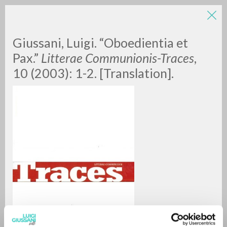
LUIGI
Giussani, Luigi. “Oboedientia et
Pax.”
Litterae Communionis-Traces
,
10 (2003): 1-2. [Translation].
GIUSSANI
scritti