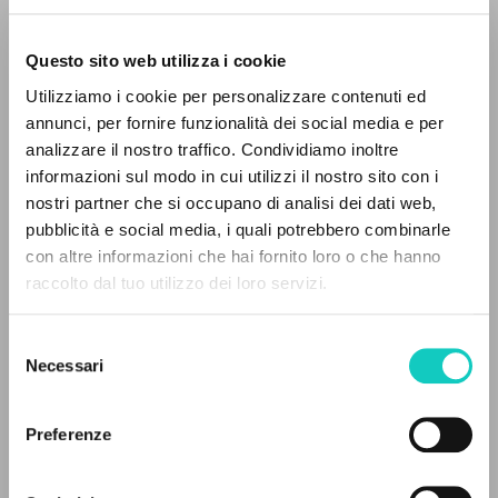
Questo sito web utilizza i cookie
RICERCA AVANZATA »
Utilizziamo i cookie per personalizzare contenuti ed
A
Z
annunci, per fornire funzionalità dei social media e per
Giussani Luigi
Autore
analizzare il nostro traffico. Condividiamo inoltre
0
DOCUMENTI TROVATI
informazioni sul modo in cui utilizzi il nostro sito con i
Inglese
Litterae Communionis-Traces
nostri partner che si occupano di analisi dei dati web,
2003
pubblicità e social media, i quali potrebbero combinarle
Pagine: 2
con altre informazioni che hai fornito loro o che hanno
raccolto dal tuo utilizzo dei loro servizi.
RISULTATI SUCCESSIVI
Selezione
ULTIMO AGGIORNAMENTO
07/10/2019
Necessari
del
consenso
Preferenze
FULL TEXT