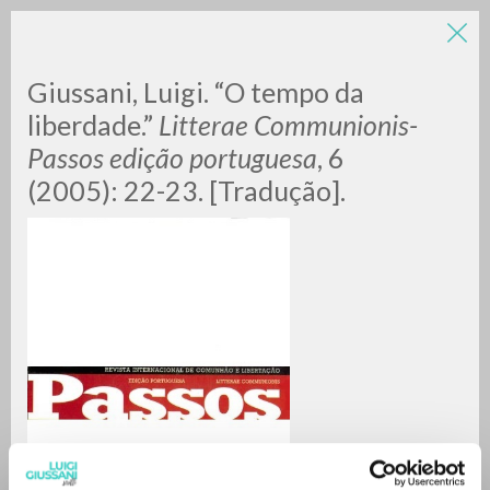
Giussani, Luigi. “O tempo da
liberdade.”
Litterae Communionis-
Passos edição portuguesa
, 6
(2005): 22-23. [Tradução].
RICERCA AVANZATA »
A
Z
0
DOCUMENTI TROVATI
RISULTATI SUCCESSIVI