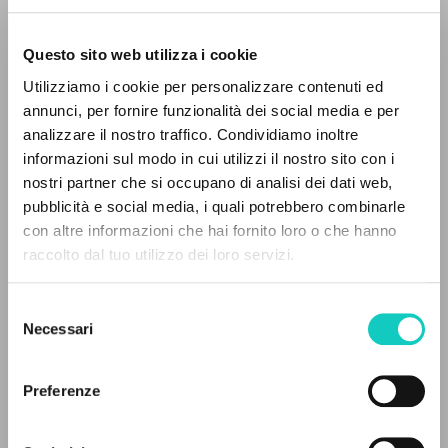
Questo sito web utilizza i cookie
Utilizziamo i cookie per personalizzare contenuti ed
annunci, per fornire funzionalità dei social media e per
analizzare il nostro traffico. Condividiamo inoltre
Giussani Luigi
Autore
informazioni sul modo in cui utilizzi il nostro sito con i
nostri partner che si occupano di analisi dei dati web,
Portoghese
pubblicità e social media, i quali potrebbero combinarle
Litterae Communionis-Passos ediçao portuguesa
IL PROGETTO
con altre informazioni che hai fornito loro o che hanno
2005
Pagine: 2
raccolto dal tuo utilizzo dei loro servizi.
Il portale raccoglie e rende accessibili gli scritti
di Luigi Giussani: quasi 5000 voci bibliografiche,
Selezione
testi integrali in 5 lingue e percorsi tematici
Necessari
del
ULTIMO AGGIORNAMENTO
dedicati.
consenso
22/07/2026
Preferenze
NAVIGA