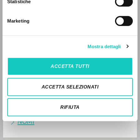
Statistiche
Ricerca avanzata »
LEGGI IL FULL TEXT NELL'EDIZIONE
Il PerCorso
DISPONIBILE
Contatti
Marketing
Login
2013 - O tempo da liberdade - Litterae Communionis-
Passos edição portuguesa - Portoghese
STORIA EDITORIALE
LINGUA
Mostra dettagli
SINTESI DEI CONTENUTI
Italiano
Inglese
Spagnolo
ACCETTA TUTTI
TRADUZIONI
NEWSLETTER
OPERE COLLEGATE
ACCETTA SELEZIONATI
Ricevi aggiornamenti su nuove pubblicazioni,
TRADUZIONI OPERE COLLEGATE
eventi e percorsi editoriali.
RIFIUTA
TESTO MADRE
NOMI
Iscriviti