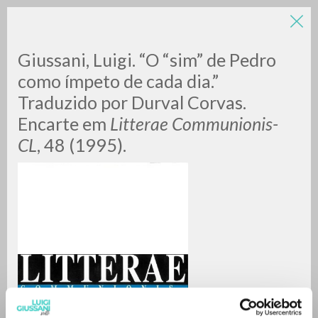
LUIGI
Giussani, Luigi. “O “sim” de Pedro
como ímpeto de cada dia.”
Traduzido por Durval Corvas.
GIUSSANI
Encarte em
Litterae Communionis-
CL
, 48 (1995).
scritti