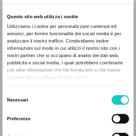
Questo sito web utilizza i cookie
RICERCA AVANZATA »
Utilizziamo i cookie per personalizzare contenuti ed
A
Z
annunci, per fornire funzionalità dei social media e per
analizzare il nostro traffico. Condividiamo inoltre
0
DOCUMENTI TROVATI
informazioni sul modo in cui utilizzi il nostro sito con i
Cordas Durval
Traduttore
nostri partner che si occupano di analisi dei dati web,
Giussani Luigi
Autore
pubblicità e social media, i quali potrebbero combinarle
con altre informazioni che hai fornito loro o che hanno
Portoghese BR
raccolto dal tuo utilizzo dei loro servizi.
RISULTATI SUCCESSIVI
Litterae Communionis-CL
1995
Pagine: 12
Selezione
Necessari
del
consenso
Preferenze
ULTIMO AGGIORNAMENTO
29/07/2024