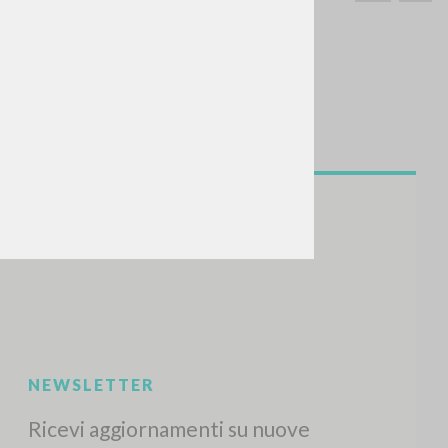
CERCA
Frase esatta
 »
ATTIVITÀ RECENTI
A
Z