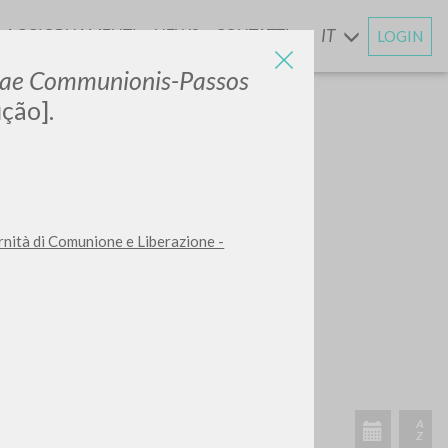
AGGIORNAMENTI
NEWS
CONTATTI
IT
LOGIN
E
rae Communionis-Passos
ção].
ernità di Comunione e Liberazione -