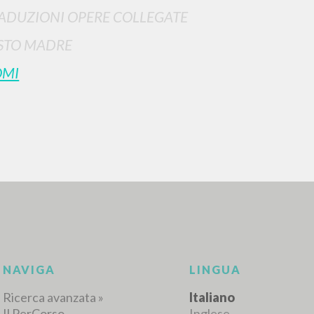
ADUZIONI OPERE COLLEGATE
STO MADRE
OMI
RICERCA AVANZATA
i risultati ancora più precisi? Utilizza la
0
DOCUMENTI TROVATI
Visualizza dettagli per tipologia
LINGUA
AUTORE
ANNO