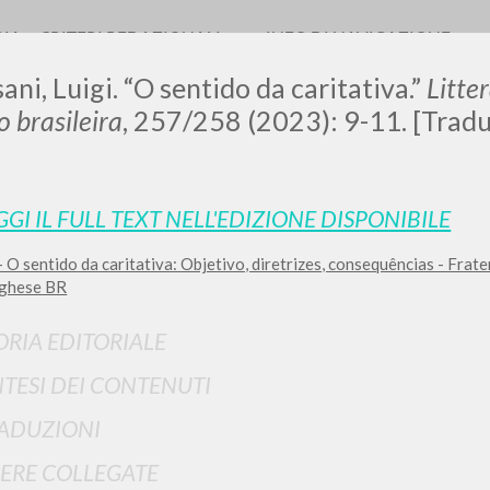
RIA
CRITERI REDAZIONALI
INFO DI NAVIGAZIONE
ani, Luigi. “O sentido da caritativa.”
Litte
o brasileira
, 257/258 (2023): 9-11. [Tradu
LUIGI
GGI IL FULL TEXT NELL'EDIZIONE DISPONIBILE
 O sentido da caritativa: Objetivo, diretrizes, consequências - Frat
SSANI
ghese BR
ORIA EDITORIALE
scritti
NTESI DEI CONTENUTI
ADUZIONI
ERE COLLEGATE