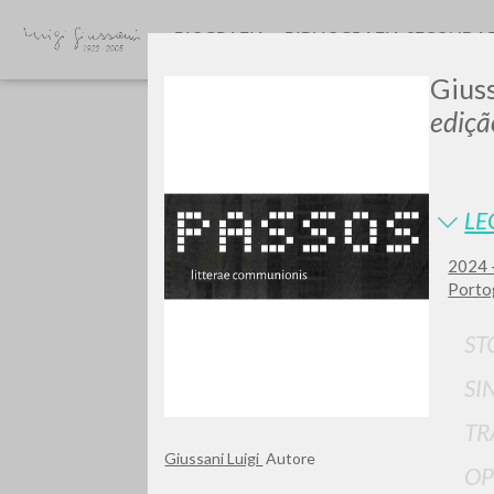
BIOGRAFIA
BIBLIOGRAFIA SECONDA
Giuss
ediçã
LE
2024 -
GIU
Porto
ST
SI
TR
Giussani Luigi
Autore
OP