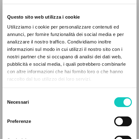
Questo sito web utilizza i cookie
Utilizziamo i cookie per personalizzare contenuti ed
annunci, per fornire funzionalità dei social media e per
IL PROGETTO
analizzare il nostro traffico. Condividiamo inoltre
informazioni sul modo in cui utilizzi il nostro sito con i
Il portale raccoglie e rende accessibili gli scritti
Giussani Luigi
Autore
nostri partner che si occupano di analisi dei dati web,
Valentini Vando
Traduttore
di Luigi Giussani: quasi 5000 voci bibliografiche,
pubblicità e social media, i quali potrebbero combinarle
testi integrali in 5 lingue e percorsi tematici
con altre informazioni che hai fornito loro o che hanno
Portoghese BR
dedicati.
raccolto dal tuo utilizzo dei loro servizi.
Litterae Communionis-Passos edição brasileira
2007
Pagine: 4
Selezione
NAVIGA
Necessari
del
consenso
Ricerca avanzata »
Il PerCorso
Preferenze
ULTIMO AGGIORNAMENTO
Contatti
24/02/2025
Login