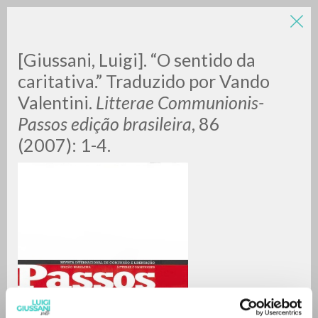
[Giussani, Luigi]. “O sentido da
caritativa.” Traduzido por Vando
Valentini.
Litterae Communionis-
Passos edição brasileira
, 86
A
Z
(2007): 1-4.
0
DOCUMENTI TROVATI
RISULTATI SUCCESSIVI