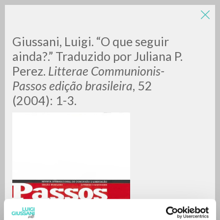
Giussani, Luigi. “O que seguir
ainda?.” Traduzido por Juliana P.
Perez.
Litterae Communionis-
Passos edição brasileira
, 52
(2004): 1-3.
RICERCA AVANZATA »
A
Z
0
DOCUMENTI TROVATI
RISULTATI SUCCESSIVI