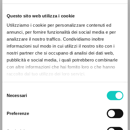
Questo sito web utilizza i cookie
Utilizziamo i cookie per personalizzare contenuti ed
annunci, per fornire funzionalità dei social media e per
analizzare il nostro traffico. Condividiamo inoltre
informazioni sul modo in cui utilizzi il nostro sito con i
Giussani Luigi
Autore
nostri partner che si occupano di analisi dei dati web,
Perez Juliana P.
Traduttore
pubblicità e social media, i quali potrebbero combinarle
IL PROGETTO
con altre informazioni che hai fornito loro o che hanno
Portoghese BR
raccolto dal tuo utilizzo dei loro servizi.
Litterae Communionis-Passos edição brasileira
Il portale raccoglie e rende accessibili gli scritti
2004
di Luigi Giussani: quasi 5000 voci bibliografiche,
Selezione
testi integrali in 5 lingue e percorsi tematici
Necessari
del
dedicati.
consenso
ULTIMO AGGIORNAMENTO
Preferenze
11/07/2024
NAVIGA